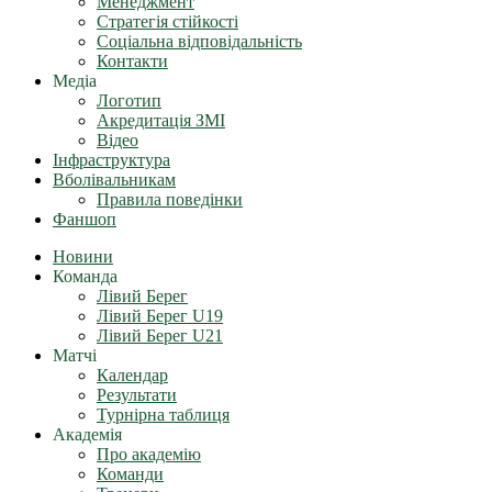
Менеджмент
Стратегія стійкості
Соціальна відповідальність
Контакти
Медіа
Логотип
Акредитація ЗМІ
Відео
Інфраструктура
Вболівальникам
Правила поведінки
Фаншоп
Новини
Команда
Лівий Берег
Лівий Берег U19
Лівий Берег U21
Матчі
Календар
Результати
Турнірна таблиця
Академія
Про академію
Команди