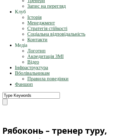
Тренери
Запис на перегляд
Клуб
Історія
Менеджмент
Стратегія стійкості
Соціальна відповідальність
Контакти
Медіа
Логотип
Акредитація ЗМІ
Відео
Інфраструктура
Вболівальникам
Правила поведінки
Фаншоп
Рябоконь – тренер туру,