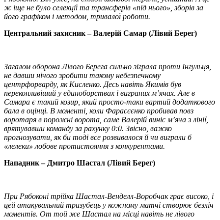
ж іще не було селекції та трансферів «під нього», зборів за
його графіком і методом, тривалої роботи.
Центральний захисник – Валерій Самар
(
Лівий Берег
)
Загалом оборона Лівого Берега сильно зіграла проти Інгульця,
не давши нічого зробити такому небезпечному
центрфорварду, як Кисленко. Десь навіть Якимів був
переконливіший у єдиноборствах і виграних м’ячах. Але в
Самара є такий козир, який просто-таки вартий додаткового
бала в оцінці. В моменті, коли Фарасєєнко пробивав повз
воротаря в порожні ворота, саме Валерій виніс м’яча з лінії,
врятувавши команду за рахунку 0:0. Звісно, важко
прогнозувати, як би тоді все розвивалося й чи виграли б
«лелеки» лобове протистояння з конкурентами.
Нападник – Дмитро Шастал (
Лівий Берег
)
При Рябоконі трійка Шастал-Венделл-Воробчак грає високо, і
цей атакувальний тризубець у кожному матчі створює безліч
моментів. От той же Шастал на місці навіть не лівого