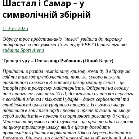
Шастал і Самар – у
символічній збірній
11 Лис 2025
Одразу троє представників “лелек” увійшли до переліку
найкращих за підсумками 15-го туру VBET Першої ліги
від
видання Sport Arena
Тренер туру – Олександр Рябоконь (
Лівий Берег
)
Прийняти в розпал чемпіонату кризову команду й відразу ж
ввійти тими ж футболістами, тою ж, суворо кажучи,
тактичною схемою в 8-матчеву безпрограшну серію – це
історія про тренерську майстерність. Обіграти на своєму
полі іншого екс-учасника УПЛ, досягнувши суттєвої переваги
в володінні м’ячем і кількості ударів – доказ серйозності та
стабільності цього турнірного прогресу. Із сьомого місця
піднятися в зону плей-офф і реально претендувати на місце
серед медалістів – показник спортивного розвитку й успіху.
Мінімальна перемога над Інгульцем – це просто один із кроків
на цьому тривалому шляху, який в цілому доводить
правильність рішення керівництва Лівого Берега довіритися
Рябоконю. Він уже, на стадії шокової терапії, успішний. А це