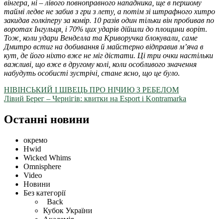
вінгера, ні – лівого повноправного нападника, ще в першому
таймі ледве не забив з гри з лету, а потім зі штрафного хитро
закидав голкіперу за комір. 10 разів один тільки він пробивав по
воротах Інгульця, і 70% цих ударів дійшли до площини воріт.
Тож, коли удари Венделла та Криворучка блокували, саме
Дмитро встиг на добивання й майстерно відправив м’яча в
кут, де його ніхто вже не міг дістати. Ці три очки настільки
важливі, що вже в другому колі, коли особливого значення
набудуть особисті зустрічі, стане ясно, що це було.
НІВІНСЬКИЙ І ШВЕЦЬ ПРО НІЧИЮ З РЕБЕЛОМ
Лівий Берег – Чернігів: квитки на Esport i Kontramarka
Останні новини
окремо
Hwid
Wicked Whims
Omnisphere
Video
Новини
Без категорії
Back
Кубок України