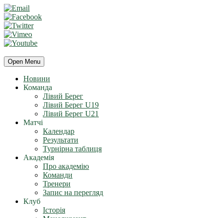
Open Menu
Новини
Команда
Лівий Берег
Лівий Берег U19
Лівий Берег U21
Матчі
Календар
Результати
Турнірна таблиця
Академія
Про академію
Команди
Тренери
Запис на перегляд
Клуб
Історія