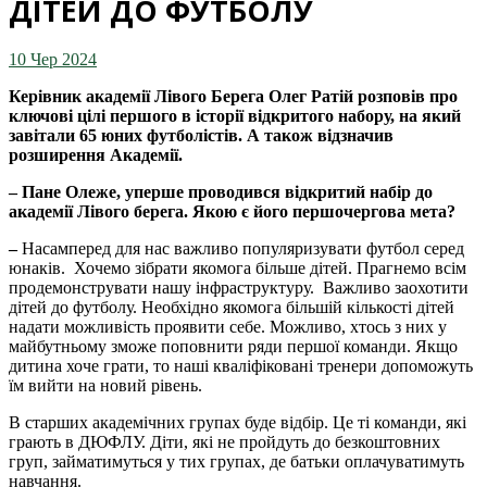
ДІТЕЙ ДО ФУТБОЛУ
10 Чер 2024
Керівник академії Лівого Берега Олег Ратій розповів про
ключові цілі першого в історії відкритого набору, на який
завітали 65 юних футболістів. А також відзначив
розширення Академії.
– Пане Олеже, уперше проводився відкритий набір до
академії Лівого берега. Якою є його першочергова мета?
–
Насамперед для нас важливо популяризувати футбол серед
юнаків. Хочемо зібрати якомога більше дітей. Прагнемо всім
продемонструвати нашу інфраструктуру. Важливо заохотити
дітей до футболу. Необхідно якомога більшій кількості дітей
надати можливість проявити себе. Можливо, хтось з них у
майбутньому зможе поповнити ряди першої команди. Якщо
дитина хоче грати, то наші кваліфіковані тренери допоможуть
їм вийти на новий рівень.
В старших академічних групах буде відбір. Це ті команди, які
грають в ДЮФЛУ. Діти, які не пройдуть до безкоштовних
груп, займатимуться у тих групах, де батьки оплачуватимуть
навчання.