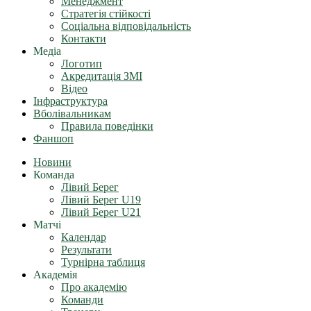
Менеджмент
Стратегія стійкості
Соціальна відповідальність
Контакти
Медіа
Логотип
Акредитація ЗМІ
Відео
Інфраструктура
Вболівальникам
Правила поведінки
Фаншоп
Новини
Команда
Лівий Берег
Лівий Берег U19
Лівий Берег U21
Матчі
Календар
Результати
Турнірна таблиця
Академія
Про академію
Команди