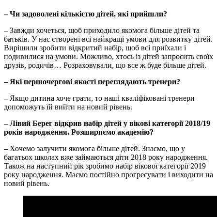
– Чи задоволені кількістю дітей, які прийшли?
– Завжди хочеться, щоб приходило якомога більше дітей та
батьків. У нас створені всі найкращі умови для розвитку дітей.
Вирішили зробити відкритий набір, щоб всі приїхали і
подивилися на умови. Можливо, хтось із дітей запросить своїх
друзів, родичів… Розраховували, що все ж буде більше дітей.
– Які першочергові якості переглядають тренери?
–
Якщо дитина хоче грати, то наші кваліфіковані тренери
допоможуть їй вийти на новий рівень.
– Лівий Берег відкрив набір дітей у вікові категорії 2018/19
років народження. Розширяємо академію?
–
Хочемо залучити якомога більше дітей. Знаємо, що у
багатьох школах вже займаються діти 2018 року народження.
Також на наступний рік зробимо набір вікової категорії 2019
року народження. Маємо постійно прогресувати і виходити на
новий рівень.