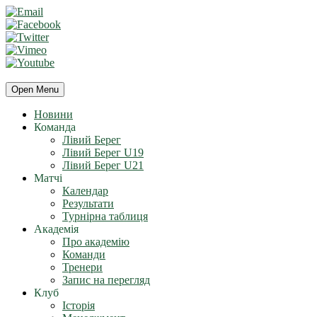
Open Menu
Новини
Команда
Лівий Берег
Лівий Берег U19
Лівий Берег U21
Матчі
Календар
Результати
Турнірна таблиця
Академія
Про академію
Команди
Тренери
Запис на перегляд
Клуб
Історія