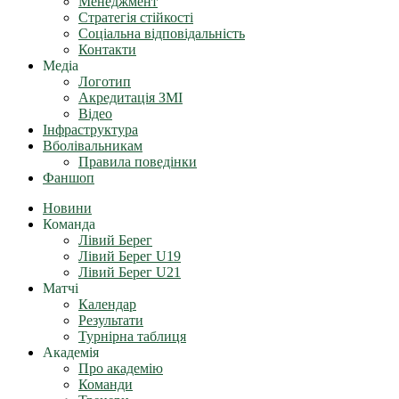
Менеджмент
Стратегія стійкості
Соціальна відповідальність
Контакти
Медіа
Логотип
Акредитація ЗМІ
Відео
Інфраструктура
Вболівальникам
Правила поведінки
Фаншоп
Новини
Команда
Лівий Берег
Лівий Берег U19
Лівий Берег U21
Матчі
Календар
Результати
Турнірна таблиця
Академія
Про академію
Команди