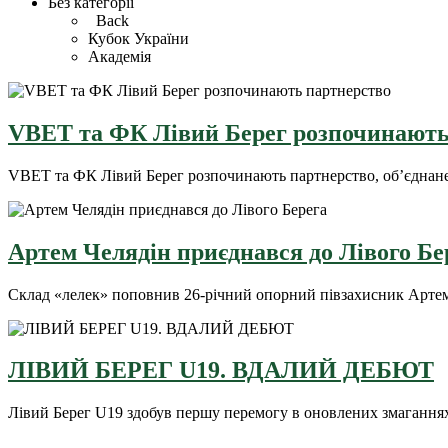
Без категорії
Back
Кубок України
Академія
VBET та ФК Лівий Берег розпочинають
VBET та ФК Лівий Берег розпочинають партнерство, об’єднане
Артем Челядін приєднався до Лівого Бе
Склад «лелек» поповнив 26-річний опорний півзахисник Арте
ЛІВИЙ БЕРЕГ U19. ВДАЛИЙ ДЕБЮТ
Лівий Берег U19 здобув першу перемогу в оновлених змагання