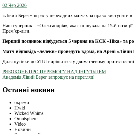
02 Чер 2026
«Лівий Берег» зіграє у перехідних матчах за право виступати в 
Наш суперник – «Олександрія», яка фінішувала на 15-й позиції 
Прем’єр-ліги.
Перший поєдинок відбудеться 5 червня на КСК «Ніка» та ро
Матч-відповідь «лелеки» проведуть вдома, на Арені «Лівий Б
Доля путівки до УПЛ вирішиться у двоматчевому протистоянні.
РЯБОКОНЬ ПРО ПЕРЕМОГУ НАД ІНГУЛЬЦЕМ
Академія Лівий Берег запрошує на перегляд!
Останні новини
окремо
Hwid
Wicked Whims
Omnisphere
Video
Новини