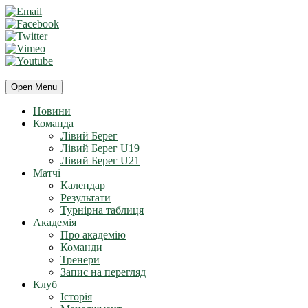
Open Menu
Новини
Команда
Лівий Берег
Лівий Берег U19
Лівий Берег U21
Матчі
Календар
Результати
Турнірна таблиця
Академія
Про академію
Команди
Тренери
Запис на перегляд
Клуб
Історія