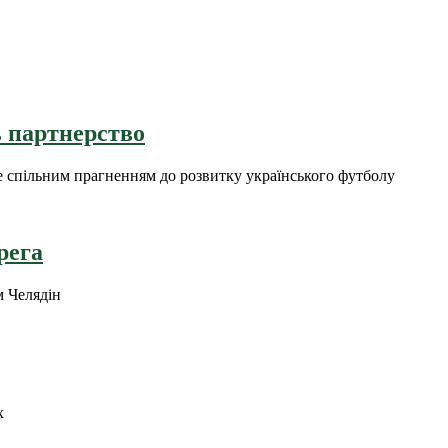
 партнерство
 спільним прагненням до розвитку українського футболу
рега
м Челядін
х