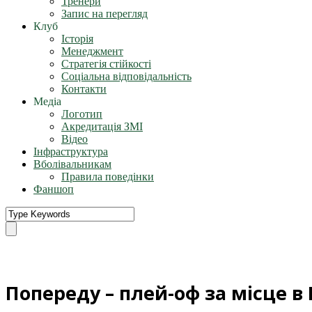
Тренери
Запис на перегляд
Клуб
Історія
Менеджмент
Стратегія стійкості
Соціальна відповідальність
Контакти
Медіа
Логотип
Акредитація ЗМІ
Відео
Інфраструктура
Вболівальникам
Правила поведінки
Фаншоп
Попереду – плей-оф за місце в 