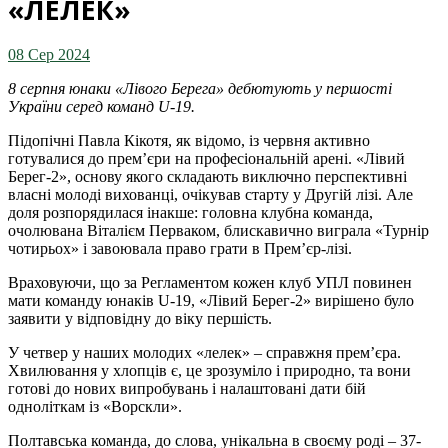
«ЛЕЛЕК»
08 Сер 2024
8 серпня юнаки «Лівого Берега» дебютують у першості
України серед команд U-19.
Підопічні Павла Кікотя, як відомо, із червня активно
готувалися до прем’єри на професіональній арені. «Лівий
Берег-2», основу якого складають виключно перспективні
власні молоді вихованці, очікував старту у Другій лізі. Але
доля розпорядилася інакше: головна клубна команда,
очолювана Віталієм Перваком, блискавично виграла «Турнір
чотирьох» і завоювала право грати в Прем’єр-лізі.
Враховуючи, що за Регламентом кожен клуб УПЛ повинен
мати команду юнаків U-19, «Лівий Берег-2» вирішено було
заявити у відповідну до віку першість.
У четвер у наших молодих «лелек» – справжня прем’єра.
Хвилювання у хлопців є, це зрозуміло і природно, та вони
готові до нових випробувань і налаштовані дати бій
одноліткам із «Ворскли».
Полтавська команда, до слова, унікальна в своєму роді – 37-