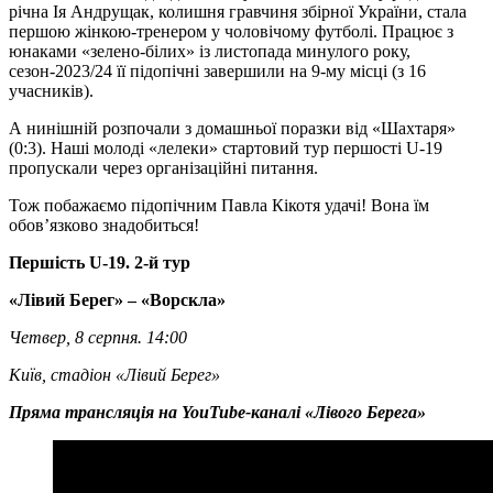
річна Ія Андрущак, колишня гравчиня збірної України, стала
першою жінкою-тренером у чоловічому футболі. Працює з
юнаками «зелено-білих» із листопада минулого року,
сезон-2023/24 її підопічні завершили на 9-му місці (з 16
учасників).
А нинішній розпочали з домашньої поразки від «Шахтаря»
(0:3). Наші молоді «лелеки» стартовий тур першості U-19
пропускали через організаційні питання.
Тож побажаємо підопічним Павла Кікотя удачі! Вона їм
обов’язково знадобиться!
Першість U-19. 2-й тур
«Лівий Берег» – «Ворскла»
Четвер, 8 серпня. 14:00
Київ, стадіон «Лівий Берег»
Пряма трансляція на YouTube-каналі «Лівого Берега»