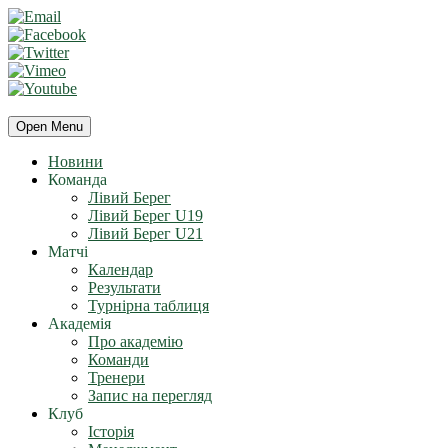
Open Menu
Новини
Команда
Лівий Берег
Лівий Берег U19
Лівий Берег U21
Матчі
Календар
Результати
Турнірна таблиця
Академія
Про академію
Команди
Тренери
Запис на перегляд
Клуб
Історія