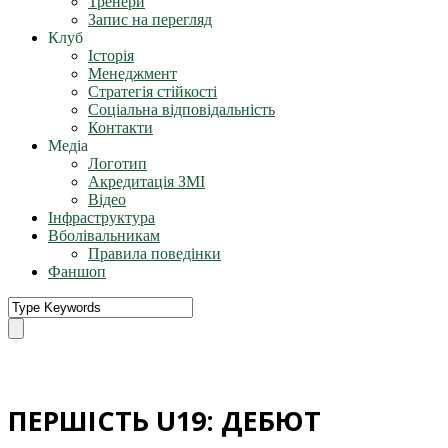
Тренери
Запис на перегляд
Клуб
Історія
Менеджмент
Стратегія стійкості
Соціальна відповідальність
Контакти
Медіа
Логотип
Акредитація ЗМІ
Відео
Інфраструктура
Вболівальникам
Правила поведінки
Фаншоп
ПЕРШІСТЬ U19: ДЕБЮТ