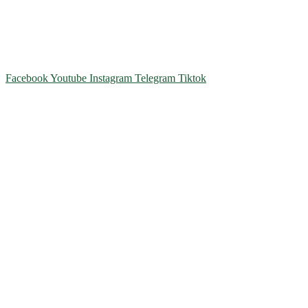
територіальна громада Золочівська, урочище «Млиново», вул.
Олександрівська, буд 24-А
Телефон
: +38 (044) 364
77
32
E-mail:
office@fclb.com.ua
Facebook
Youtube
Instagram
Telegram
Tiktok