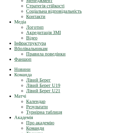
Менеджмент
Стратегія стійкості
Соціальна відповідальність
Контакти
Медіа
Логотип
Акредитація ЗМІ
Відео
Інфраструктура
Вболівальникам
Правила поведінки
Фаншоп
Новини
Команда
Лівий Берег
Лівий Берег U19
Лівий Берег U21
Матчі
Календар
Результати
Турнірна таблиця
Академія
Про академію
Команди