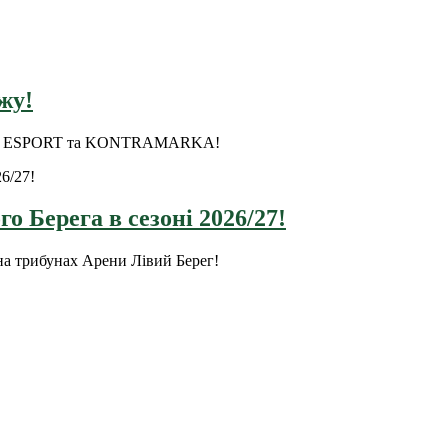
жу!
ки на ESPORT та KONTRAMARKA!
о Берега в сезоні 2026/27!
на трибунах Арени Лівий Берег!
оріальна громада Золочівська, урочище «Млиново», вул. Олександ