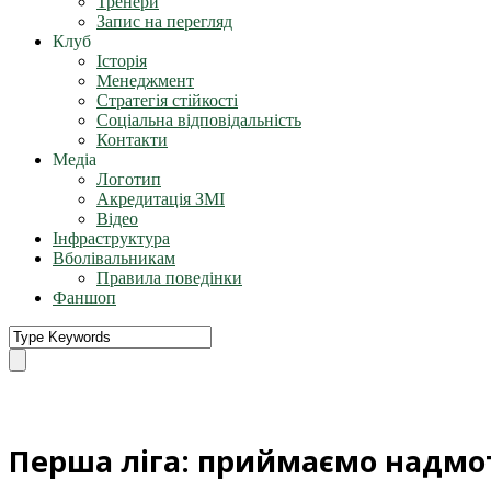
Тренери
Запис на перегляд
Клуб
Історія
Менеджмент
Стратегія стійкості
Соціальна відповідальність
Контакти
Медіа
Логотип
Акредитація ЗМІ
Відео
Інфраструктура
Вболівальникам
Правила поведінки
Фаншоп
Перша ліга: приймаємо надмо