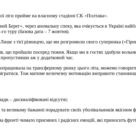
ої ліги прийме на власному стадіоні СК «Полтава».
ий Берег», через аномальну спеку, яка очікується в Україні на
го туру (базова дата – 7 жовтня).
 Лише з тієї різницею, що ми розгромили свого суперника («Гірн
чів, що пройшли посеред тижня. Якщо ми в гостях здобули вольо
 пропустивши аж у додатковий час.
рацювала на трансферному ринку цього літа, можемо говорити пр
зігратися. Тож матиме величезну мотивацію виправити становище 
ди – дискваліфіковані відсутні;
 та великому бажанні порадувати своїх уболівальників якісним 
 фронті чимало приємних і радісних емоцій, які приносить футб