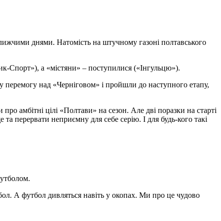
йближчими днями. Натомість на штучному газоні полтавського
ик-Спорт»), а «містяни» – поступилися («Інгульцю»).
ву перемогу над «Черніговом» і пройшли до наступного етапу,
о амбітні цілі «Полтави» на сезон. Але дві поразки на старті
та перервати неприємну для себе серію. І для будь-кого такі
футболом.
ол. А футбол дивляться навіть у окопах. Ми про це чудово