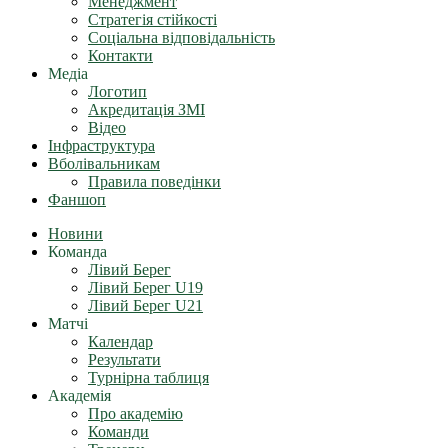
Менеджмент
Стратегія стійкості
Соціальна відповідальність
Контакти
Медіа
Логотип
Акредитація ЗМІ
Відео
Інфраструктура
Вболівальникам
Правила поведінки
Фаншоп
Новини
Команда
Лівий Берег
Лівий Берег U19
Лівий Берег U21
Матчі
Календар
Результати
Турнірна таблиця
Академія
Про академію
Команди