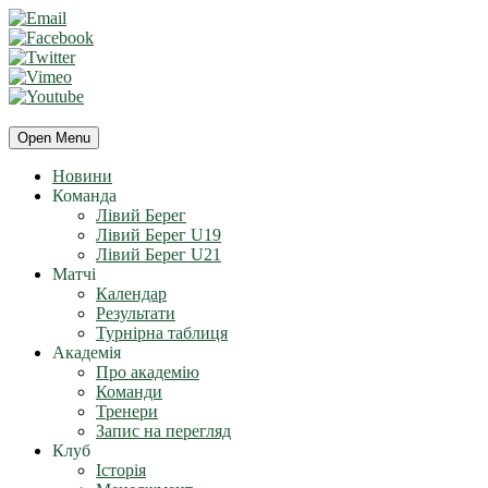
Open Menu
Новини
Команда
Лівий Берег
Лівий Берег U19
Лівий Берег U21
Матчі
Календар
Результати
Турнірна таблиця
Академія
Про академію
Команди
Тренери
Запис на перегляд
Клуб
Історія