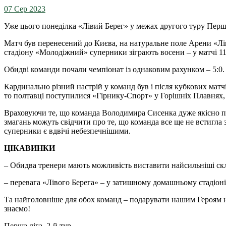
07 Сер 2023
Уже цього понеділка «Лівий Берег» у межах другого туру Перш
Матч був перенесений до Києва, на натуральне поле Арени «Лів
стадіону «Молодіжний» суперники зіграють восени – у матчі 11-
Обидві команди почали чемпіонат із однаковим рахунком – 5:0.
Кардинально різний настрій у команд був і після кубкових мат
то полтавці поступилися «Гірнику-Спорт» у Горішніх Плавнях,
Враховуючи те, що команда Володимира Сисенка дуже якісно поп
змагань можуть свідчити про те, що команда все ще не встигла 
суперники є вдвічі небезпечнішими.
ЦІКАВИНКИ
– Обидва тренери мають можливість виставити найсильніші скла
– перевага «Лівого Берега» – у затишному домашньому стадіоні
Та найголовніше для обох команд – подарувати нашим Героям на
знаємо!
Перша ліга. 2-й тур