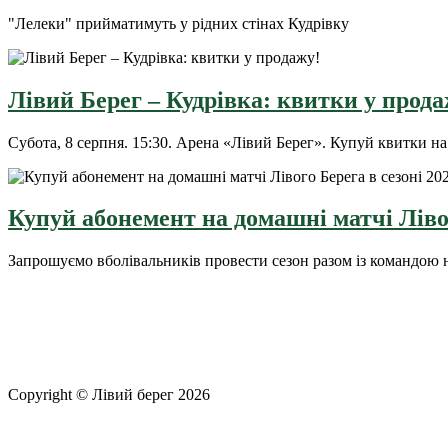
"Лелеки" прийматимуть у рідних стінах Кудрівку
Лівий Берег – Кудрівка: квитки у прода
Субота, 8 серпня. 15:30. Арена «Лівий Берег». Купуй квит
Купуй абонемент на домашні матчі Лівог
Запрошуємо вболівальників провести сезон разом із командою 
Copyright © Лівий берег 2026
Адреса: 08340, Київська область, Бориспільський район, терит