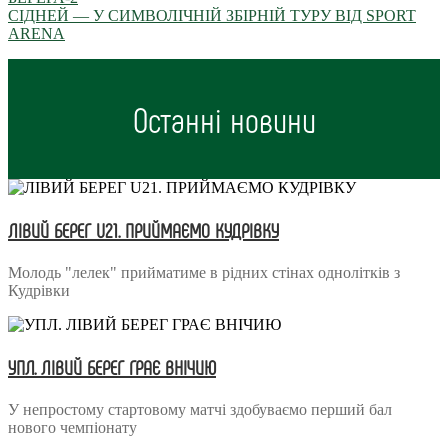
СІДНЕЙ — У СИМВОЛІЧНІЙ ЗБІРНІЙ ТУРУ ВІД SPORT
ARENA
Останні новини
ЛІВИЙ БЕРЕГ U21. ПРИЙМАЄМО КУДРІВКУ
Молодь "лелек" прийматиме в рідних стінах однолітків з
Кудрівки
УПЛ. ЛІВИЙ БЕРЕГ ГРАЄ ВНІЧИЮ
У непростому стартовому матчі здобуваємо перший бал
нового чемпіонату