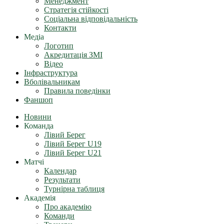
Менеджмент
Стратегія стійкості
Соціальна відповідальність
Контакти
Медіа
Логотип
Акредитація ЗМІ
Відео
Інфраструктура
Вболівальникам
Правила поведінки
Фаншоп
Новини
Команда
Лівий Берег
Лівий Берег U19
Лівий Берег U21
Матчі
Календар
Результати
Турнірна таблиця
Академія
Про академію
Команди