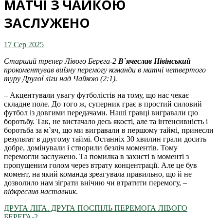
МАТЧІ З ЧАЙКОЮ
ЗАСЛУЖЕНО
17 Сер 2025
Старший тренер Лівого Берега-2
В`ячеслав Нівінcький
прокоментував виїзну перемогу команди в матчі четвертого
туру Другої ліги над Чайкою (2:1).
– Акцентували увагу футболістів на тому, що нас чекає
складне поле. До того ж, суперник грає в простий силовий
футбол із довгими передачами. Наші гравці вигравали цю
боротьбу. Так, не вистачало десь якості, але та інтенсивність і
боротьба за м`яч, що ми вигравали в першому таймі, принесли
результат в другому таймі. Останніх 30 хвилин грали досить
добре, домінували і створили безліч моментів. Тому
перемогли заслужено. Та помилка в захисті в моменті з
пропущеним голом через втрату концентрації. Але це був
момент, на який команда зреагувала правильно, що й не
дозволило нам зіграти внічию чи втратити перемогу, –
підкреслив наставник
.
ДРУГА ЛІГА. ДРУГА ПОСПІЛЬ ПЕРЕМОГА ЛІВОГО
БЕРЕГА-2