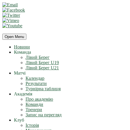
Open Menu
Новини
Команда
Лівий Берег
Лівий Берег U19
Лівий Берег U21
Матчі
Календар
Результати
Турнірна таблиця
Академія
Про академію
Команди
Тренери
Запис на перегляд
Клуб
Історія