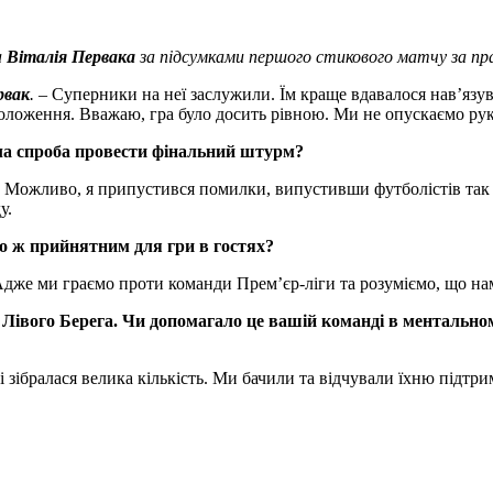
а
Віталія Первака
за підсумками першого стикового матчу за пра
рвак
.
– Суперники на неї заслужили. Їм краще вдавалося нав’язув
 положення. Вважаю, гра було досить рівною. Ми не опускаємо рук
ула спроба провести фінальний штурм?
. Можливо, я припустився помилки, випустивши футболістів так п
у.
бо ж прийнятним для гри в гостях?
. Адже ми граємо проти команди Прем’єр-ліги та розуміємо, що на
Лівого Берега. Чи допомагало це вашій команді в ментальному
ібралася велика кількість. Ми бачили та відчували їхню підтримк