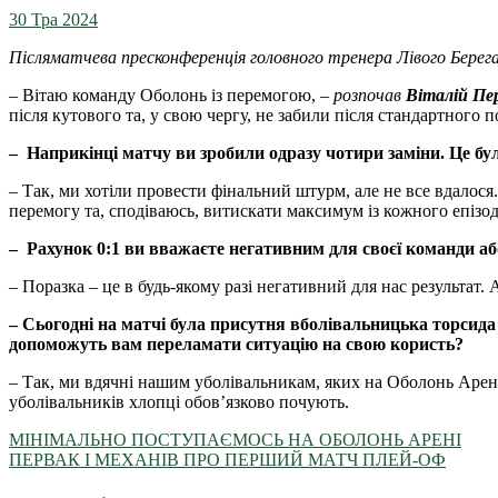
30 Тра 2024
Післяматчева пресконференція головного тренера Лівого Берег
– Вітаю команду Оболонь із перемогою, –
розпочав
Віталій Пе
після кутового та, у свою чергу, не забили після стандартного
– Наприкінці матчу ви зробили одразу чотири заміни. Це б
– Так, ми хотіли провести фінальний штурм, але не все вдалося
перемогу та, сподіваюсь, витискати максимум із кожного епізод
– Рахунок 0:1 ви вважаєте негативним для своєї команди а
– Поразка – це в будь-якому разі негативний для нас результат
– Сьогодні на матчі була присутня вболівальницька торсида 
допоможуть вам переламати ситуацію на свою користь?
– Так, ми вдячні нашим уболівальникам, яких на Оболонь Арені з
уболівальників хлопці обов’язково почують.
МІНІМАЛЬНО ПОСТУПАЄМОСЬ НА ОБОЛОНЬ АРЕНІ
ПЕРВАК І МЕХАНІВ ПРО ПЕРШИЙ МАТЧ ПЛЕЙ-ОФ