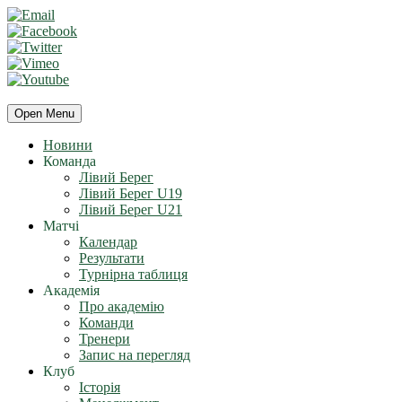
Open Menu
Новини
Команда
Лівий Берег
Лівий Берег U19
Лівий Берег U21
Матчі
Календар
Результати
Турнірна таблиця
Академія
Про академію
Команди
Тренери
Запис на перегляд
Клуб
Історія