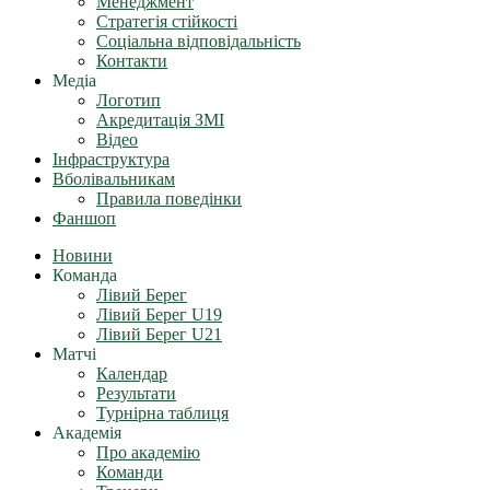
Менеджмент
Стратегія стійкості
Соціальна відповідальність
Контакти
Медіа
Логотип
Акредитація ЗМІ
Відео
Інфраструктура
Вболівальникам
Правила поведінки
Фаншоп
Новини
Команда
Лівий Берег
Лівий Берег U19
Лівий Берег U21
Матчі
Календар
Результати
Турнірна таблиця
Академія
Про академію
Команди