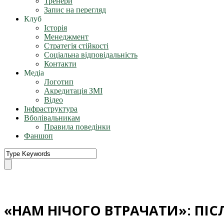
Тренери
Запис на перегляд
Клуб
Історія
Менеджмент
Стратегія стійкості
Соціальна відповідальність
Контакти
Медіа
Логотип
Акредитація ЗМІ
Відео
Інфраструктура
Вболівальникам
Правила поведінки
Фаншоп
«НАМ НІЧОГО ВТРАЧАТИ»: ПІС