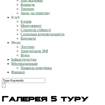
Про академію
Команди
Тренери
Запис на перегляд
Клуб
Історія
Менеджмент
Стратегія стійкості
Соціальна відповідальність
Контакти
Медіа
Логотип
Акредитація ЗМІ
Відео
Інфраструктура
Вболівальникам
Правила поведінки
Фаншоп
Галерея 5 туру