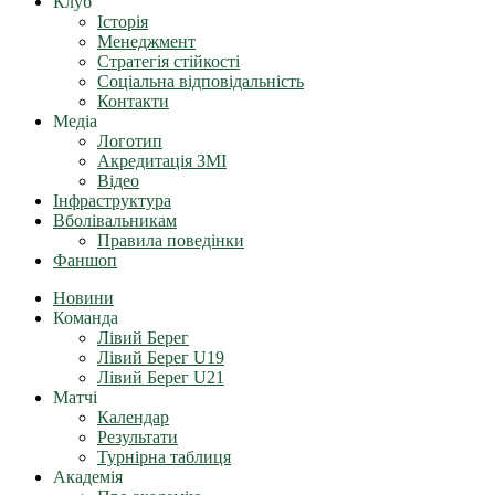
Клуб
Історія
Менеджмент
Стратегія стійкості
Соціальна відповідальність
Контакти
Медіа
Логотип
Акредитація ЗМІ
Відео
Інфраструктура
Вболівальникам
Правила поведінки
Фаншоп
Новини
Команда
Лівий Берег
Лівий Берег U19
Лівий Берег U21
Матчі
Календар
Результати
Турнірна таблиця
Академія