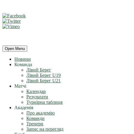
Open Menu
Новини
Команда
Лівий Берег
Лівий Берег U19
Лівий Берег U21
Матчі
Календар
Результати
Турнірна таблиця
Академія
Про академію
Команди
Тренери
Запис на перегляд