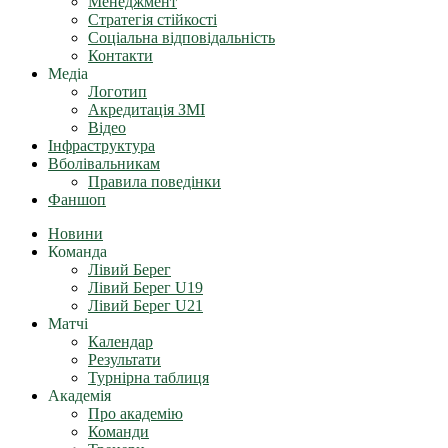
Менеджмент
Стратегія стійкості
Соціальна відповідальність
Контакти
Медіа
Логотип
Акредитація ЗМІ
Відео
Інфраструктура
Вболівальникам
Правила поведінки
Фаншоп
Новини
Команда
Лівий Берег
Лівий Берег U19
Лівий Берег U21
Матчі
Календар
Результати
Турнірна таблиця
Академія
Про академію
Команди