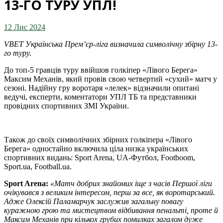
13-ГО ТУРУ УПЛ!
12 Лис 2024
VBET Українська Премʼєр-ліга визначила символічну збірну 13-
го туру.
До топ-5 гравців туру ввійшов голкіпер «Лівого Берега»
Максим Механів, який провів свою четвертий «сухий» матч у
сезоні. Надійну гру воротаря «лелек» відзначили опитані
ведучі, експерти, коментатори УПЛ ТБ та представники
провідних спортивних ЗМІ України.
Також до своїх символічних збірних голкіпера «Лівого
Берега» одностайно включила ціла низка українських
спортивних видань: Sport Arena, UA-Футбол, Footboom,
Sport.ua, Football.ua.
Sport Arenа:
«Матч добрих знайомих іще з часів Першої ліги
очікувався з великим інтересом, перш за все, як воротарський.
Адже Олексій Паламарчук заслужив загальну повагу
куражною грою та мистецтвом відбивання пенальті, проте й
Максим Механів при кількох грубих помилках загалом дуже