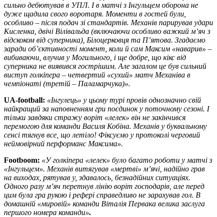
сильно дебютував в УПЛ. І в матчі з Інгульцем оборона не
дуже щадила свого воротаря. Моменти в гостей були,
особливо – після подач зі стандартів. Механів парирував удари
Кисленка, двічі Вілівальда (включаючи особливо важкий м’яч з
відскоком від суперника), Білоцерковця та П’ятова. Згадаємо
заради об’єктивності момент, коли й сам Максим «наварив» –
вибиваючи, влучив у Могильного, і ще добре, що кікс від
суперника не виявився гострішим. Але загалом це був сильний
виступ голкіпера – четвертий «сухий» матч Механіва в
чемпіонаті (третій – Паламарчука)».
UA-football:
«Інгулець» у цьому турі провів однозначно свій
найкращий за наповненням гри поєдинок у поточному сезоні. І
тільки завдяки стражу воріт «лелек» він не закінчився
перемогою для команди Василя Кобіна. Механів у буквальному
сенсі тягнув все, що летіло! Фіксуємо у протоколі черговий
неймовірний перформанс Максима».
Footboom:
«У голкіпера «лелек» було багато роботи у матчі з
«Інгульцем». Механів витягував «мертві» м’ячі, надійно грав
на виходах, рятував у, здавалось, безнадійних ситуаціях.
Одного разу м’яч перетнув лінію воріт господарів, але перед
цим була гра рукою і рефері справедливо не зарахував гол. В
домашній «мировій» команди Віталія Первака велика заслуга
першого номера команди»
.