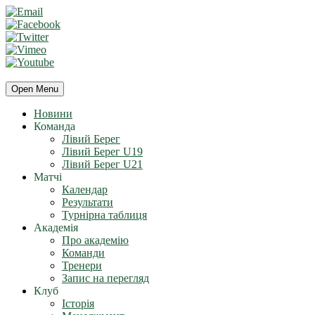
Open Menu
Новини
Команда
Лівий Берег
Лівий Берег U19
Лівий Берег U21
Матчі
Календар
Результати
Турнірна таблиця
Академія
Про академію
Команди
Тренери
Запис на перегляд
Клуб
Історія