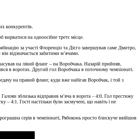
их конкурентів.
б вирватися на одноосібне третє місце.
омбінацію за участі Флоренціо та Дієго завершував саме Дмитро,
 він відзначається забитими м’ячами.
пасував на лівий фланг – на Воробчака. Назарій прийняв,
нився в воротах. Другий гол Воробчака в поточному чемпіонаті.
едачу на правий фланг, куди вже набігав Воробчак, і той з
 Галоян зблизька відправив м’яча в ворота – 4:0. Гол престижу
 – 4:1. Гості настільки були засмучені, що навіть і не
рограшна серія в чемпіонаті, Рябоконь просто блискуче ввійшов