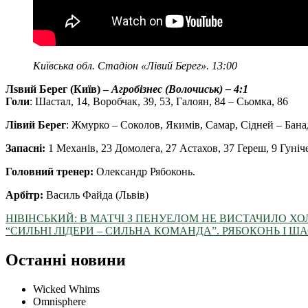
Київська обл. Стадіон «Лівий Берег». 13:00
Лsвий Берег (Київ) –
Агробізнес (Волочиськ) – 4:1
Голи
: Шастал, 14, Воробчак, 39, 53, Галоян, 84 – Сьомка, 86
Лівий Берег
: Жмурко – Соколов, Якимів, Самар, Сідней – Банада
Запасні:
1 Механів, 23 Домолега, 27 Астахов, 37 Гереш, 9 Гуніче
Головний тренер:
Олександр Рябоконь.
Арбітр:
Василь Файда (Львів)
НІВІНСЬКИЙ: В МАТЧІ З ПЕНУЕЛОМ НЕ ВИСТАЧИЛО Х
“СИЛЬНІ ЛІДЕРИ – СИЛЬНА КОМАНДА”. РЯБОКОНЬ І 
Останні новини
Wicked Whims
Omnisphere