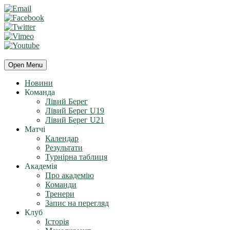
Open Menu
Новини
Команда
Лівий Берег
Лівий Берег U19
Лівий Берег U21
Матчі
Календар
Результати
Турнірна таблиця
Академія
Про академію
Команди
Тренери
Запис на перегляд
Клуб
Історія