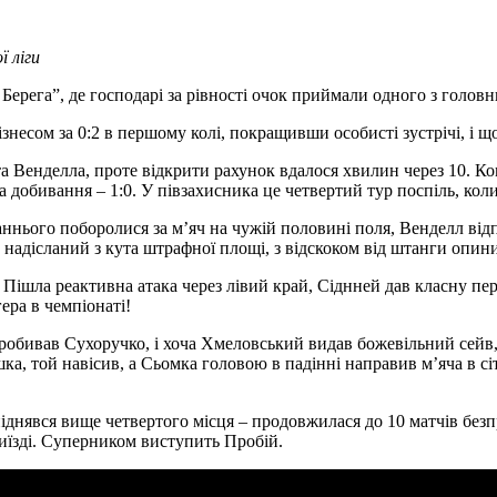
 ліги
Берега”, де господарі за рівності очок приймали одного з головн
несом за 0:2 в першому колі, покращивши особисті зустрічі, і що
 та Венделла, проте відкрити рахунок вдалося хвилин через 10. К
 добивання – 1:0. У півзахисника це четвертий тур поспіль, коли
аннього поборолися за м’яч на чужій половині поля, Венделл від
ч, надісланий з кута штрафної площі, з відскоком від штанги опи
 Пішла реактивна атака через лівий край, Сіднней дав класну пер
гера в чемпіонаті!
пробивав Сухоручко, і хоча Хмеловський видав божевільний сейв,
, той навісив, а Сьомка головою в падінні направив м’яча в сітку
піднявся вище четвертого місця – продовжилася до 10 матчів безп
иїзді. Суперником виступить Пробій.