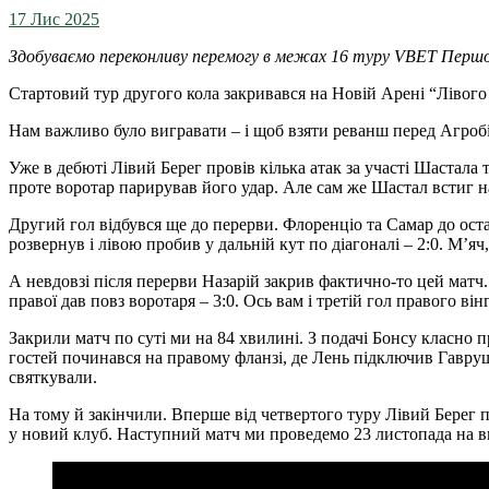
17 Лис 2025
Здобуваємо переконливу перемогу в межах 16 туру VBET Першої
Стартовий тур другого кола закривався на Новій Арені “Лівого 
Нам важливо було вигравати – і щоб взяти реванш перед Агробіз
Уже в дебюті Лівий Берег провів кілька атак за участі Шастала
проте воротар парирував його удар. Але сам же Шастал встиг на
Другий гол відбувся ще до перерви. Флоренціо та Самар до ост
розвернув і лівою пробив у дальній кут по діагоналі – 2:0. М’я
А невдовзі після перерви Назарій закрив фактично-то цей матч.
правої дав повз воротаря – 3:0. Ось вам і третій гол правого він
Закрили матч по суті ми на 84 хвилині. З подачі Бонсу класно 
гостей починався на правому фланзі, де Лень підключив Гаврушка
святкували.
На тому й закінчили. Вперше від четвертого туру Лівий Берег 
у новий клуб. Наступний матч ми проведемо 23 листопада на в