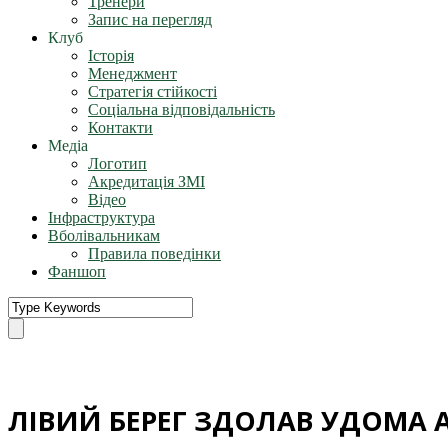
Тренери
Запис на перегляд
Клуб
Історія
Менеджмент
Стратегія стійкості
Соціальна відповідальність
Контакти
Медіа
Логотип
Акредитація ЗМІ
Відео
Інфраструктура
Вболівальникам
Правила поведінки
Фаншоп
ЛІВИЙ БЕРЕГ ЗДОЛАВ УДОМА 