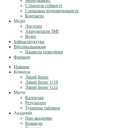
Менеджмент
Стратегія стійкості
Соціальна відповідальність
Контакти
Медіа
Логотип
Акредитація ЗМІ
Відео
Інфраструктура
Вболівальникам
Правила поведінки
Фаншоп
Новини
Команда
Лівий Берег
Лівий Берег U19
Лівий Берег U21
Матчі
Календар
Результати
Турнірна таблиця
Академія
Про академію
Команди