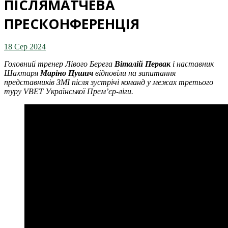
ПІСЛЯМАТЧЕВА
ПРЕСКОНФЕРЕНЦІЯ
18 Сер 2024
Головний тренер Лівого Берега
Віталій Первак
і наставник
Шахтаря
Маріно Пушич
відповіли на запитання
представників ЗМІ після зустрічі команд у межах третього
туру VBET Української Прем’єр-ліги.