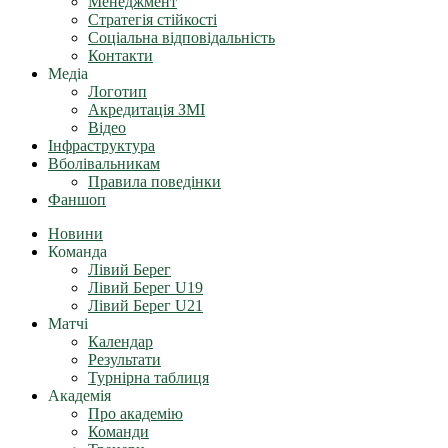
Менеджмент
Стратегія стійкості
Соціальна відповідальність
Контакти
Медіа
Логотип
Акредитація ЗМІ
Відео
Інфраструктура
Вболівальникам
Правила поведінки
Фаншоп
Новини
Команда
Лівий Берег
Лівий Берег U19
Лівий Берег U21
Матчі
Календар
Результати
Турнірна таблиця
Академія
Про академію
Команди