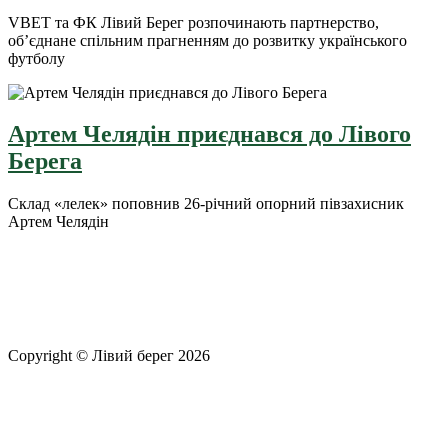
VBET та ФК Лівий Берег розпочинають партнерство,
об’єднане спільним прагненням до розвитку українського
футболу
Артем Челядін приєднався до Лівого
Берега
Склад «лелек» поповнив 26-річний опорний півзахисник
Артем Челядін
Copyright © Лівий берег 2026
Адреса: 08340, Київська область, Бориспільський район,
територіальна громада Золочівська, урочище «Млиново», вул.
Олександрівська, буд 24-А