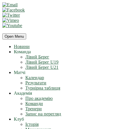
Open Menu
Новини
Команда
Лівий Берег
Лівий Берег U19
Лівий Берег U21
Матчі
Календар
Результати
Турнірна таблиця
Академія
Про академію
Команди
Тренери
Запис на перегляд
Клуб
Історія