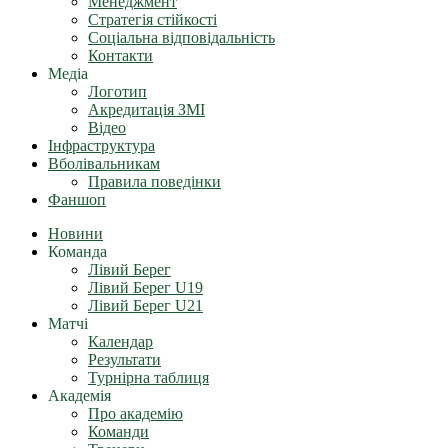
Менеджмент
Стратегія стійкості
Соціальна відповідальність
Контакти
Медіа
Логотип
Акредитація ЗМІ
Відео
Інфраструктура
Вболівальникам
Правила поведінки
Фаншоп
Новини
Команда
Лівий Берег
Лівий Берег U19
Лівий Берег U21
Матчі
Календар
Результати
Турнірна таблиця
Академія
Про академію
Команди