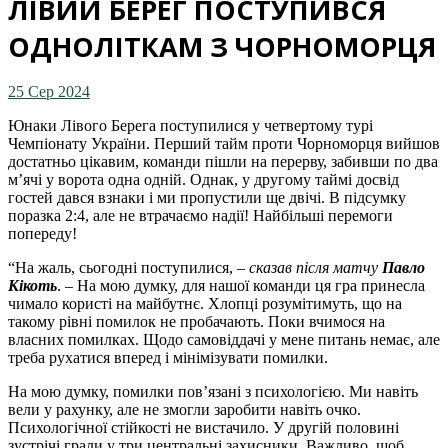
ЛІВИЙ БЕРЕГ ПОСТУПИВСЯ
ОДНОЛІТКАМ З ЧОРНОМОРЦЯ
25 Сер 2024
Юнаки Лівого Берега поступилися у четвертому турі
Чемпіонату України. Перший тайм проти Чорноморця вийшов
достатньо цікавим, команди пішли на перерву, забивши по два
м’ячі у ворота одна одній. Однак, у другому таймі досвід
гостей дався взнаки і ми пропустили ще двічі. В підсумку
поразка 2:4, але не втрачаємо надії! Найбільші перемоги
попереду!
“На жаль, сьогодні поступилися, –
сказав після матчу
Павло
Кікоть
. – На мою думку, для нашої команди ця гра принесла
чимало користі на майбутнє. Хлопці розумітимуть, що на
такому рівні помилок не пробачають. Поки вчимося на
власних помилках. Щодо самовіддачі у мене питань немає, але
треба рухатися вперед і мінімізувати помилки.
На мою думку, помилки пов’язані з психологією. Ми навіть
вели у рахунку, але не змогли заробити навіть очко.
Психологічної стійкості не вистачило. У другій половині
зустрічі грали у три центральні захисники. Важливо, щоб