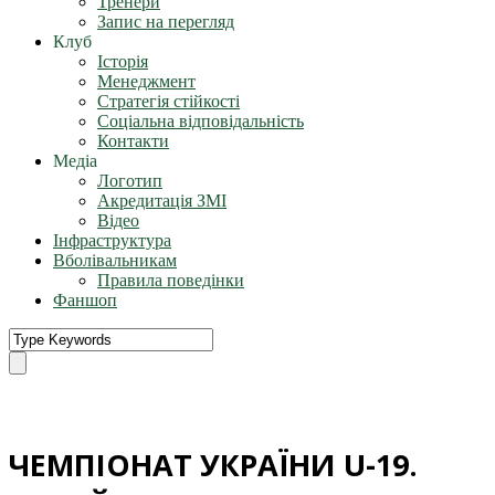
Тренери
Запис на перегляд
Клуб
Історія
Менеджмент
Стратегія стійкості
Соціальна відповідальність
Контакти
Медіа
Логотип
Акредитація ЗМІ
Відео
Інфраструктура
Вболівальникам
Правила поведінки
Фаншоп
ЧЕМПІОНАТ УКРАЇНИ U-19.