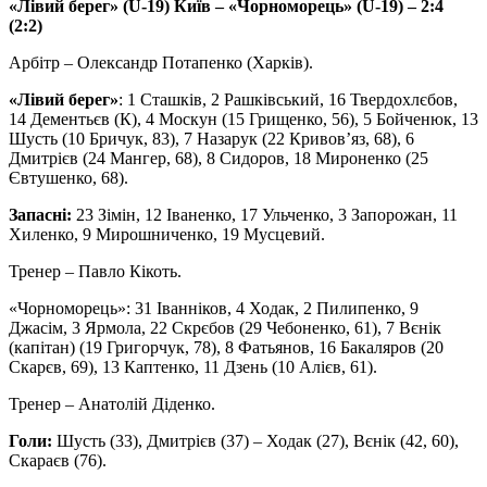
«Лівий берег» (U-19) Київ – «Чорноморець» (U-19) – 2:4
(2:2)
Арбітр – Олександр Потапенко (Харків).
«Лівий берег»
: 1 Сташків, 2 Рашківський, 16 Твердохлєбов,
14 Дементьєв (К), 4 Москун (15 Грищенко, 56), 5 Бойченюк, 13
Шусть (10 Бричук, 83), 7 Назарук (22 Кривов’яз, 68), 6
Дмитрієв (24 Мангер, 68), 8 Сидоров, 18 Мироненко (25
Євтушенко, 68).
Запасні:
23 Зімін, 12 Іваненко, 17 Ульченко, 3 Запорожан, 11
Хиленко, 9 Мирошниченко, 19 Мусцевий.
Тренер – Павло Кікоть.
«Чорноморець»: 31 Іванніков, 4 Ходак, 2 Пилипенко, 9
Джасім, 3 Ярмола, 22 Скрєбов (29 Чебоненко, 61), 7 Вєнік
(капітан) (19 Григорчук, 78), 8 Фатьянов, 16 Бакаляров (20
Скарєв, 69), 13 Каптенко, 11 Дзень (10 Алієв, 61).
Тренер – Анатолій Діденко.
Голи:
Шусть (33), Дмитрієв (37) – Ходак (27), Вєнік (42, 60),
Скараєв (76).