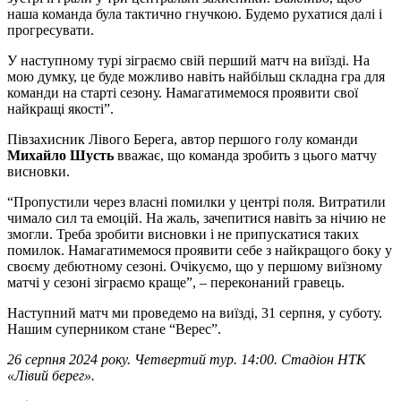
наша команда була тактично гнучкою. Будемо рухатися далі і
прогресувати.
У наступному турі зіграємо свій перший матч на виїзді. На
мою думку, це буде можливо навіть найбільш складна гра для
команди на старті сезону. Намагатимемося проявити свої
найкращі якості”.
Півзахисник Лівого Берега, автор першого голу команди
Михайло Шусть
вважає, що команда зробить з цього матчу
висновки.
“Пропустили через власні помилки у центрі поля. Витратили
чимало сил та емоцій. На жаль, зачепитися навіть за нічию не
змогли. Треба зробити висновки і не припускатися таких
помилок. Намагатимемося проявити себе з найкращого боку у
своєму дебютному сезоні. Очікуємо, що у першому виїзному
матчі у сезоні зіграємо краще”, – переконаний гравець.
Наступний матч ми проведемо на виїзді, 31 серпня, у суботу.
Нашим суперником стане “Верес”.
26 серпня 2024 року. Четвертий тур. 14:00. Стадіон НТК
«Лівий берег».