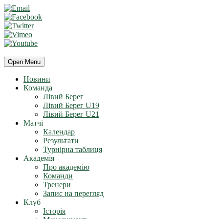
Open Menu
Новини
Команда
Лівий Берег
Лівий Берег U19
Лівий Берег U21
Матчі
Календар
Результати
Турнірна таблиця
Академія
Про академію
Команди
Тренери
Запис на перегляд
Клуб
Історія