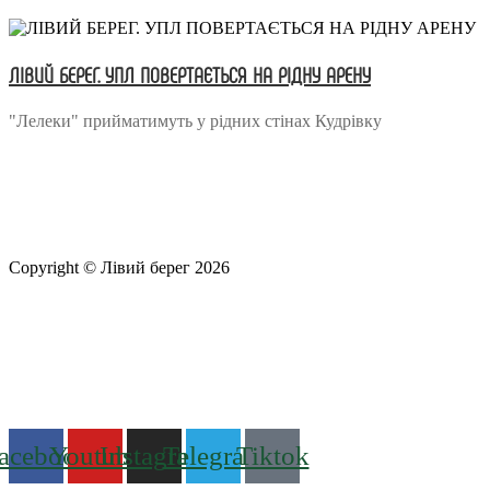
ЛІВИЙ БЕРЕГ. УПЛ ПОВЕРТАЄТЬСЯ НА РІДНУ АРЕНУ
"Лелеки" прийматимуть у рідних стінах Кудрівку
Copyright © Лівий берег 2026
Адреса: 08340, Київська область, Бориспільський район,
територіальна громада Золочівська, урочище «Млиново», вул.
Олександрівська, буд 24-А
Телефон
: +38 (044) 364
77
32
E-mail:
office@fclb.com.ua
acebook
Youtube
Instagram
Telegram
Tiktok