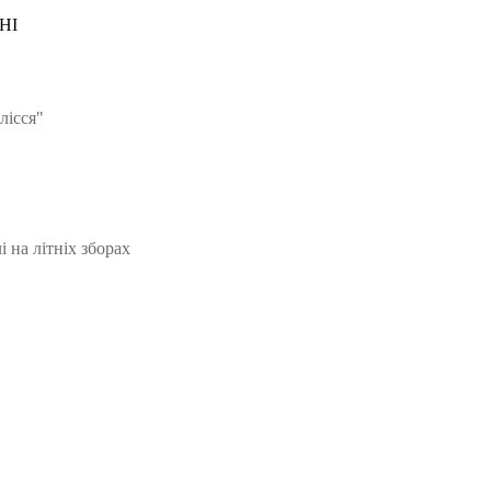
лісся"
 на літніх зборах
оріальна громада Золочівська, урочище «Млиново», вул. Олександ