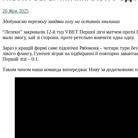
20 Жов 2025
Здобуваємо перемогу завдяки голу на останніх хвилинах
“Лелеки” закривали 12-й тур VBET Першої ліги матчем проти Ю
мали змогу, хай зі сторони, проте ретельно вивчити одна одну.
Зараз у кращій формі саме підопічні Рябоконя – чотири тури бе
лівого флангу, Гунічев зіграв на підбиранні й повторно завант
Першій лізі – 0:1.
Таким чином наша команда випереджає Ниву за додатковими по