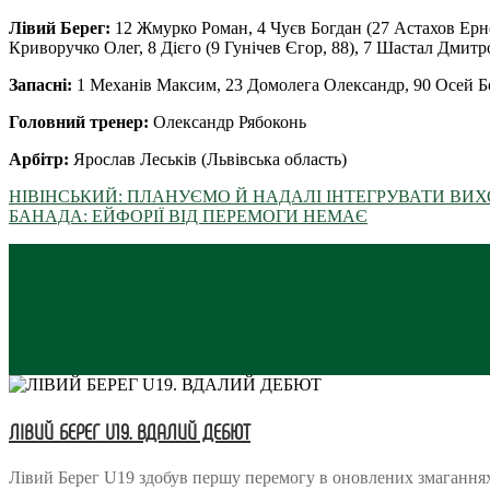
Лівий Берег:
12 Жмурко Роман, 4 Чуєв Богдан (27 Астахов Ернес
Криворучко Олег, 8 Дієго (9 Гунічев Єгор, 88), 7 Шастал Дмитр
Запасні:
1 Механів Максим, 23 Домолега Олександр, 90 Осей Бон
Головний тренер:
Олександр Рябоконь
Арбітр:
Ярослав Леськів (Львівська область)
НІВІНСЬКИЙ: ПЛАНУЄМО Й НАДАЛІ ІНТЕГРУВАТИ ВИ
БАНАДА: ЕЙФОРІЇ ВІД ПЕРЕМОГИ НЕМАЄ
ЛІВИЙ БЕРЕГ U19. ВДАЛИЙ ДЕБЮТ
Лівий Берег U19 здобув першу перемогу в оновлених змагання