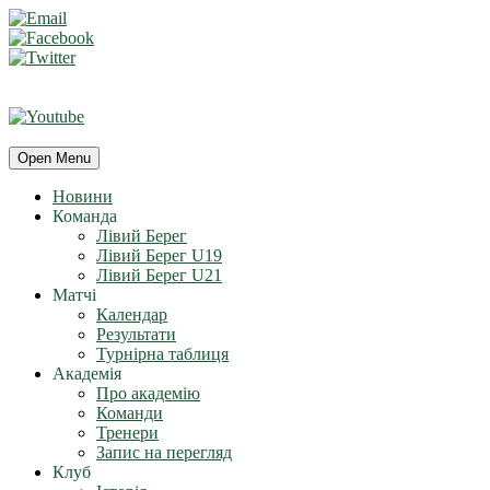
Open Menu
Новини
Команда
Лівий Берег
Лівий Берег U19
Лівий Берег U21
Матчі
Календар
Результати
Турнірна таблиця
Академія
Про академію
Команди
Тренери
Запис на перегляд
Клуб