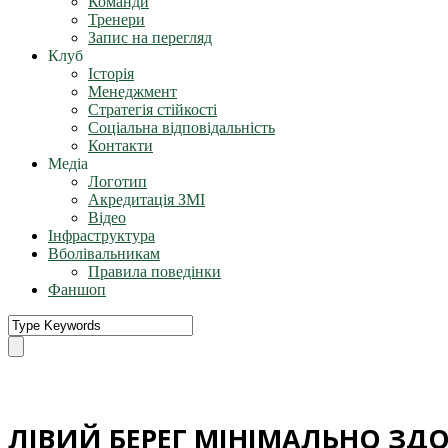
Команди
Тренери
Запис на перегляд
Клуб
Історія
Менеджмент
Стратегія стійкості
Соціальна відповідальність
Контакти
Медіа
Логотип
Акредитація ЗМІ
Відео
Інфраструктура
Вболівальникам
Правила поведінки
Фаншоп
ЛІВИЙ БЕРЕГ МІНІМАЛЬНО ЗД