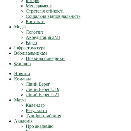
Історія
Менеджмент
Стратегія стійкості
Соціальна відповідальність
Контакти
Медіа
Логотип
Акредитація ЗМІ
Відео
Інфраструктура
Вболівальникам
Правила поведінки
Фаншоп
Новини
Команда
Лівий Берег
Лівий Берег U19
Лівий Берег U21
Матчі
Календар
Результати
Турнірна таблиця
Академія
Про академію