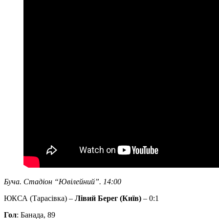
Буча. Стадіон “Ювілейний”. 14:00
ЮКСА (Тарасівка) –
Лівий Берег (Київ)
– 0:1
Гол
: Банада, 89