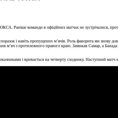
КСА. Раніше команди в офіційних матчах не зустрічалися, проте
з поразок і навіть пропущених м’ячів. Роль фаворита ми знову до
ажив м’яч з протилежного правого краю. Замикав Самар, а Банада 
казниками і вривається на четверту сходинку. Наступний матч 