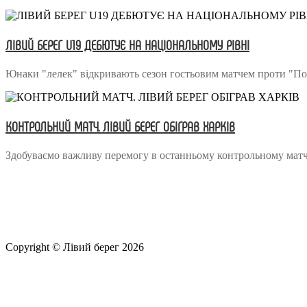
ЛІВИЙ БЕРЕГ U19 ДЕБЮТУЄ НА НАЦІОНАЛЬНОМУ РІВНІ
Юнаки "лелек" відкривають сезон гостьовим матчем проти "По
КОНТРОЛЬНИЙ МАТЧ. ЛІВИЙ БЕРЕГ ОБІГРАВ ХАРКІВ
Здобуваємо важливу перемогу в останньому контрольному матчі
Copyright © Лівий берег 2026
Адреса: 08340, Київська область, Бориспільський район, терит
Телефон
: +38 (044) 364
77
32
E-mail:
office@fclb.com.ua