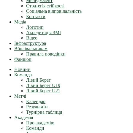
Менеджмент
Стратегія стійкості
Соціальна відповідальність
Контакти
Медіа
Логотип
Акредитація ЗМІ
Відео
Інфраструктура
Вболівальникам
Правила поведінки
Фаншоп
Новини
Команда
Лівий Берег
Лівий Берег U19
Лівий Берег U21
Матчі
Календар
Результати
Турнірна таблиця
Академія
Про академію
Команди