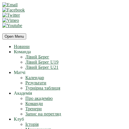
Open Menu
Новини
Команда
Лівий Берег
Лівий Берег U19
Лівий Берег U21
Матчі
Календар
Результати
Турнірна таблиця
Академія
Про академію
Команди
Тренери
Запис на перегляд
Клуб
Історія