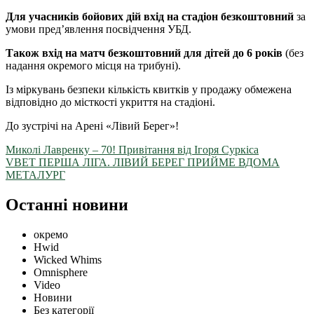
Для учасників бойових дій вхід на стадіон безкоштовний
за
умови пред’явлення посвідчення УБД.
Також вхід на матч безкоштовний для дітей до 6 років
(без
надання окремого місця на трибуні).
Із міркувань безпеки кількість квитків у продажу обмежена
відповідно до місткості укриття на стадіоні.
До зустрічі на Арені «Лівий Берег»!
Миколі Лавренку – 70! Привітання від Ігоря Суркіса
VBET ПЕРША ЛІГА. ЛІВИЙ БЕРЕГ ПРИЙМЕ ВДОМА
МЕТАЛУРГ
Останні новини
окремо
Hwid
Wicked Whims
Omnisphere
Video
Новини
Без категорії