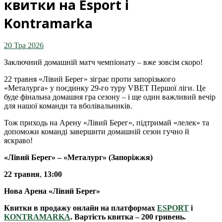
квитки на Esport i
Kontramarka
20 Тра 2026
Заключний домашній матч чемпіонату – вже зовсім скоро!
22 травня «Лівий Берег» зіграє проти запорізького
«Металурга» у поєдинку 29-го туру VBET Першої ліги. Це
буде фінальна домашня гра сезону – і ще один важливий вечір
для нашої команди та вболівальників.
Тож приходь на Арену «Лівий Берег», підтримай «лелек» та
допоможи команді завершити домашній сезон гучно й
яскраво!
«Лівий Берег» – «Металург» (Запоріжжя)
22 травня
,
13:00
Нова Арена «Лівий Берег»
Квитки в продажу онлайн на платформах
ESPORT
і
KONTRAMARKA
. Вартість квитка – 200 гривень.