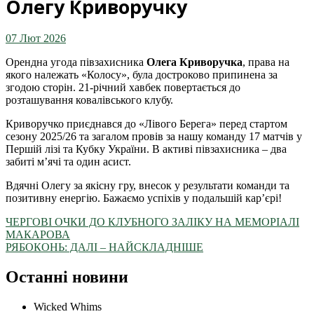
Олегу Криворучку
07 Лют 2026
Орендна угода півзахисника
Олега Криворучка
, права на
якого належать «Колосу», була достроково припинена за
згодою сторін. 21-річний хавбек повертається до
розташування ковалівського клубу.
Криворучко приєднався до «Лівого Берега» перед стартом
сезону 2025/26 та загалом провів за нашу команду 17 матчів у
Першій лізі та Кубку України. В активі півзахисника – два
забиті м’ячі та один асист.
Вдячні Олегу за якісну гру, внесок у результати команди та
позитивну енергію. Бажаємо успіхів у подальшій кар’єрі!
ЧЕРГОВІ ОЧКИ ДО КЛУБНОГО ЗАЛІКУ НА МЕМОРІАЛІ
МАКАРОВА
РЯБОКОНЬ: ДАЛІ – НАЙСКЛАДНІШЕ
Останні новини
Wicked Whims