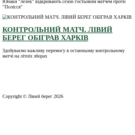
Юнаки "лелек" відкривають сезон гостьовим матчем проти
"Полісся"
КОНТРОЛЬНИЙ МАТЧ. ЛІВИЙ
БЕРЕГ ОБІГРАВ ХАРКІВ
Здобуваємо важливу перемогу в останньому контрольному
матчі на літніх зборах
Copyright © Лівий берег 2026
Адреса: 08340, Київська область, Бориспільський район,
територіальна громада Золочівська, урочище «Млиново», вул.
Олександрівська, буд 24-А
Телефон
: +38 (044) 364
77
32
E-mail:
office@fclb.com.ua