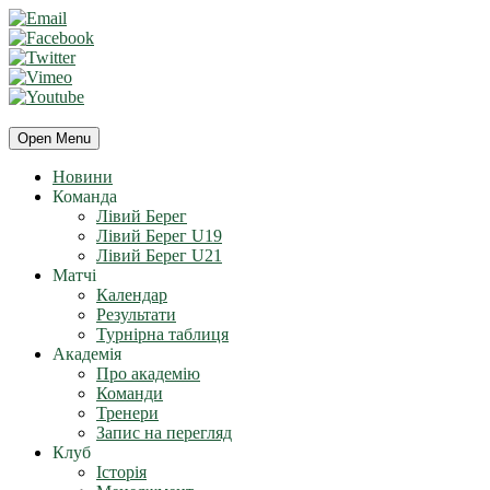
Open Menu
Новини
Команда
Лівий Берег
Лівий Берег U19
Лівий Берег U21
Матчі
Календар
Результати
Турнірна таблиця
Академія
Про академію
Команди
Тренери
Запис на перегляд
Клуб
Історія