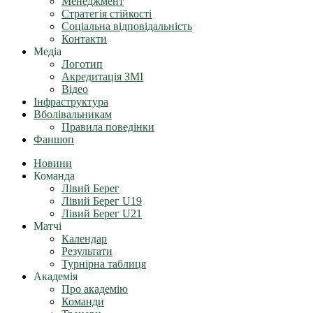
Менеджмент
Стратегія стійкості
Соціальна відповідальність
Контакти
Медіа
Логотип
Акредитація ЗМІ
Відео
Інфраструктура
Вболівальникам
Правила поведінки
Фаншоп
Новини
Команда
Лівий Берег
Лівий Берег U19
Лівий Берег U21
Матчі
Календар
Результати
Турнірна таблиця
Академія
Про академію
Команди