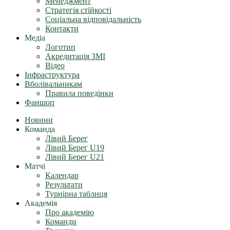
Менеджмент
Стратегія стійкості
Соціальна відповідальність
Контакти
Медіа
Логотип
Акредитація ЗМІ
Відео
Інфраструктура
Вболівальникам
Правила поведінки
Фаншоп
Новини
Команда
Лівий Берег
Лівий Берег U19
Лівий Берег U21
Матчі
Календар
Результати
Турнірна таблиця
Академія
Про академію
Команди