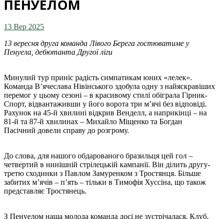
ПЕНУЕЛОМ
13 Вер 2025
13 вересня друга команда Лівого Берега гостюватиме у
Пенуела, дебютанта Другої ліги
Минулий тур приніс радість симпатикам юних «лелек».
Команда Вʼячеслава Нівінського здобула одну з найяскравіших
перемог у цьому сезоні – в красивому стилі обіграла Гірник-
Спорт, відвантаживши у його ворота три мʼячі без відповіді.
Рахунок на 45-й хвилині відкрив Венделл, а наприкінці – на
81-й та 87-й хвилинах – Михайло Міщенко та Богдан
Пасічний довели справу до розгрому.
До слова, для нашого обдарованого бразильця цей гол –
четвертий в нинішній стрілецькій кампанії. Він ділить другу-
третю сходинки з Павлом Замуренком з Тростянця. Більше
забитих мʼячів – пʼять – тільки в Тимофія Хуссіна, що також
представляє Тростянець.
З Пенуелом наша молода команда досі не зустрічалася. Клуб,