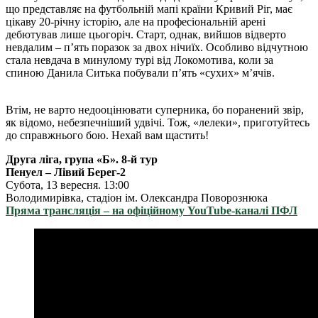
що представляє на футбольній мапі країни Кривий Ріг, має
цікаву 20-річну історію, але на професіональній арені
дебютував лише цьогоріч. Старт, однак, вийшов відверто
невдалим – пʼять поразок за двох нічиїх. Особливо відчутною
стала невдача в минулому турі від Локомотива, коли за
спиною Данила Ситька побували пʼять «сухих» мʼячів.
Втім, не варто недооцінювати суперника, бо поранений звір,
як відомо, небезпечніший удвічі. Тож, «лелеки», приготуйтесь
до справжнього бою. Нехай вам щастить!
Друга ліга, група «Б». 8-й тур
Пенуел – Лівий Берег-2
Субота, 13 вересня. 13:00
Володимирівка, стадіон ім. Олександра Поворознюка
Пряма трансляція – на офіційному YouTube-каналі ПФЛ