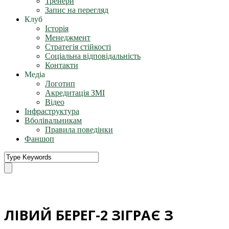
Тренери
Запис на перегляд
Клуб
Історія
Менеджмент
Стратегія стійкості
Соціальна відповідальність
Контакти
Медіа
Логотип
Акредитація ЗМІ
Відео
Інфраструктура
Вболівальникам
Правила поведінки
Фаншоп
ЛІВИЙ БЕРЕГ-2 ЗІГРАЄ З