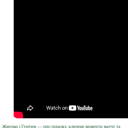
Жмурко і Гунічев — про поразку, ключові моменти матчу та