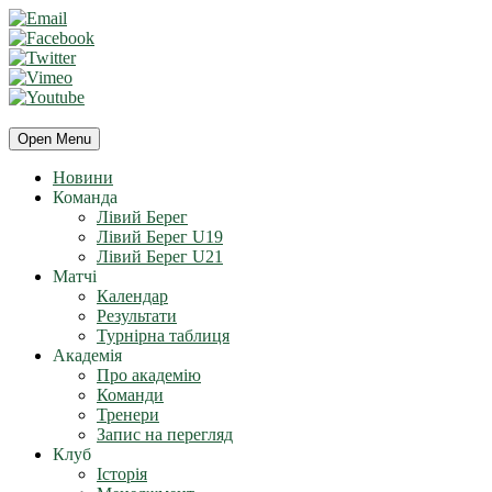
Open Menu
Новини
Команда
Лівий Берег
Лівий Берег U19
Лівий Берег U21
Матчі
Календар
Результати
Турнірна таблиця
Академія
Про академію
Команди
Тренери
Запис на перегляд
Клуб
Історія