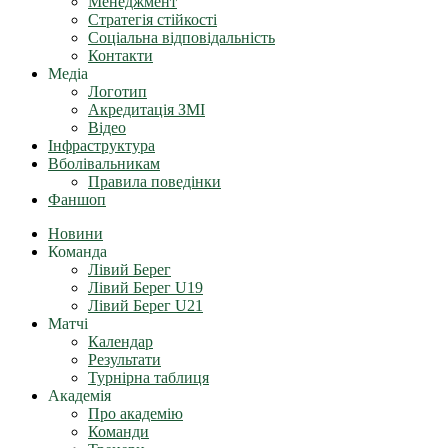
Менеджмент
Стратегія стійкості
Соціальна відповідальність
Контакти
Медіа
Логотип
Акредитація ЗМІ
Відео
Інфраструктура
Вболівальникам
Правила поведінки
Фаншоп
Новини
Команда
Лівий Берег
Лівий Берег U19
Лівий Берег U21
Матчі
Календар
Результати
Турнірна таблиця
Академія
Про академію
Команди