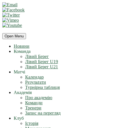
Open Menu
Новини
Команда
Лівий Берег
Лівий Берег U19
Лівий Берег U21
Матчі
Календар
Результати
Турнірна таблиця
Академія
Про академію
Команди
Тренери
Запис на перегляд
Клуб
Історія