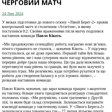
ЧЕРГОВИЙ МАТЧ
24 Лип 2024
У межах підготовки до нового сезону «Лівий Берег-2» провів
контрольний матч зі столичним «Атлетом», в якому
поступився 0:2. Своїми враженнями після матчу поділився
наставник команди
Павло Кікоть
.
«Ми продовжуємо селекційну роботу, награємо нові зв’язки,
нічого страшного не сталося, – зазначив Кікоть. – У підсумку
поступилися, це не дуже приємно. Перший тайм був більш-
менш рівним, ми і наш суперник мали нагоду відзначитися, до
перерви добре грала наша оборона. Ця гра дала можливість
переглянути наш рівень та гравців, які були мало залучені у
минулих іграх. Ми розуміємо, куди потрібно рухатися та що
робити для створення балансу в усіх ігрових лініях», –
розказав наставник команди.
Павло Кікоть зазначив, що зараз команда працює з акцентом
на тактику, більше уваги приділяється розіграшу стандартних
положень тощо. «Ми розуміємо, з ким гратимемо у Другій
лізі, та яким буде склад суперників. Залишається награвати
взаємодії команди у тактичному плані. У «Лівого Берега-2»
залишилася одна товариська гра – 27 липня зіграємо проти