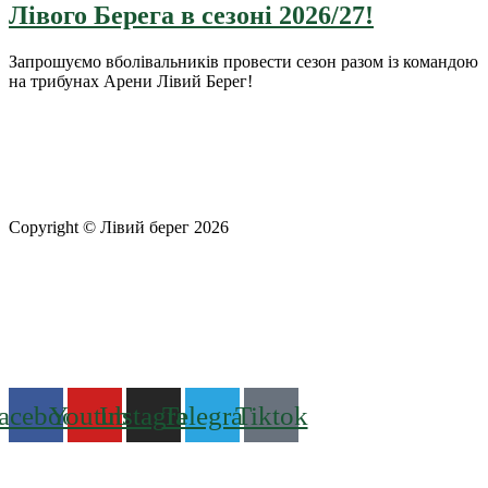
Лівого Берега в сезоні 2026/27!
Запрошуємо вболівальників провести сезон разом із командою
на трибунах Арени Лівий Берег!
Copyright © Лівий берег 2026
Адреса: 08340, Київська область, Бориспільський район,
територіальна громада Золочівська, урочище «Млиново», вул.
Олександрівська, буд 24-А
Телефон
: +38 (044) 364
77
32
E-mail:
office@fclb.com.ua
acebook
Youtube
Instagram
Telegram
Tiktok