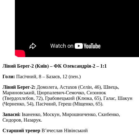
Лівий Берег-2 (Київ) – ФК Олександрія-2 – 1:1
Голи:
Пасічний, 8 – Базаєв, 12 (пен.)
Лівий Берег-2:
Домолега, Астахов (Селін, 46), Швець,
Мариновський, Цюрпалевич-Семочко, Сизонюк
(Твердохлєбов, 72), Грабовецький (Клюка, 65), Галас, Шакун
(Черненко, 54), Пасічний, Гереш (Міщенко, 65).
Запасні:
Іваненко, Москун, Мирошниченко, Скибенко,
Сидоров, Назарук.
Старший тренер
В’ячеслав Нівінський