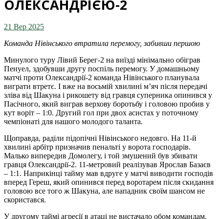
ОЛЕКСАНДРІЄЮ-2
21 Вер 2025
Команда Нівінського втратила перемогу, забивши першою
Минулого туру Лівий Берег-2 на виїзді мінімально обіграв
Пенуел, здобувши другу поспіль перемогу. У домашньому
матчі проти Олександрії-2 команда Нівінського планувала
виграти втретє. І вже на восьмій хвилині м’яч після передачі
зліва від Шакуна і рикошету від гравця суперника опинився у
Пасічного, який виграв верхову боротьбу і головою пробив у
кут воріт – 1:0. Другий гол при двох асистах у поточному
чемпіонаті для нашого молодого таланта.
Щоправда, раділи підопічні Нівінського недовго. На 11-й
хвилині арбітр призначив пенальті у ворота господарів.
Малько випередив Домолегу, і той змушений був збивати
гравця Олександрії-2. 11-метровий реалізував Ярослав Базаєв
– 1:1. Наприкінці тайму мав вдруге у матчі виводити господів
вперед Гереш, який опинився перед воротарем після скидання
головою все того ж Шакуна, але нападник своїм шансом не
скористався.
У другому таймі агресії в атаці не вистачало обом командам.