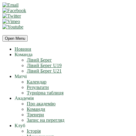
Open Menu
Новини
Команда
Лівий Берег
Лівий Берег U19
Лівий Берег U21
Матчі
Календар
Результати
Турнірна таблиця
Академія
Про академію
Команди
Тренери
Запис на перегляд
Клуб
Історія