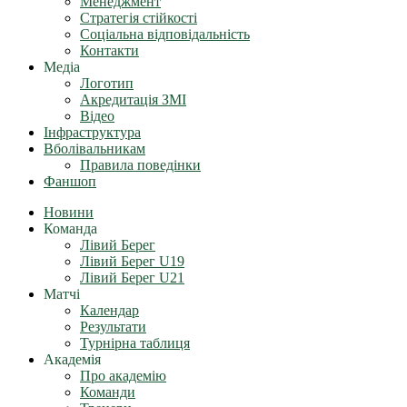
Менеджмент
Стратегія стійкості
Соціальна відповідальність
Контакти
Медіа
Логотип
Акредитація ЗМІ
Відео
Інфраструктура
Вболівальникам
Правила поведінки
Фаншоп
Новини
Команда
Лівий Берег
Лівий Берег U19
Лівий Берег U21
Матчі
Календар
Результати
Турнірна таблиця
Академія
Про академію
Команди