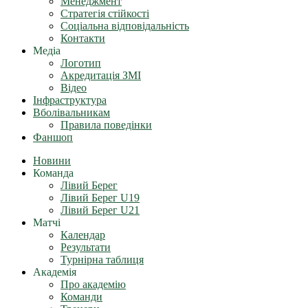
Менеджмент
Стратегія стійкості
Соціальна відповідальність
Контакти
Медіа
Логотип
Акредитація ЗМІ
Відео
Інфраструктура
Вболівальникам
Правила поведінки
Фаншоп
Новини
Команда
Лівий Берег
Лівий Берег U19
Лівий Берег U21
Матчі
Календар
Результати
Турнірна таблиця
Академія
Про академію
Команди