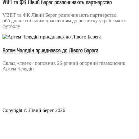
VBET та ФК Лівий Берег розпочинають партнерство
VBET та ФК Лівий Берег розпочинають партнерство,
об’єднане спільним прагненням до розвитку українського
футболу
Артем Челядін приєднався до Лівого Берега
Склад «лелек» поповнив 26-річний опорний півзахисник
Артем Челядін
Copyright © Лівий берег 2026
Адреса: 08340, Київська область, Бориспільський район,
територіальна громада Золочівська, урочище «Млиново», вул.
Олександрівська, буд 24-А