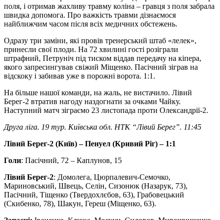
поля, і отримав жахливу травму коліна – гравця з поля забрала
швидка допомога. Про важкість травми дізнаємося
найближчим часом після всіх медичних обстежень.
Одразу три заміни, які провів тренерський штаб «лелек»,
принесли свої плоди. На 72 хвилині гості розіграли
штрафний, Петруніч під тиском віддав передачу на кіпера,
якого запресингував свіжий Міщенко. Пасічний зіграв на
відскоку і забивав уже в порожні ворота. 1:1.
На більше нашої команди, на жаль, не вистачило. Лівий
Берег-2 втратив нагоду наздогнати за очками Чайку.
Наступний матч зіграємо 23 листопада проти Олександрії-2.
Друга ліга. 19 тур. Київська обл. НТК “Лівий Берег”. 11:45
Лівий Берег-2 (Київ) – Пенуел (Кривий Ріг) – 1:1
Голи
: Пасічний, 72 – Каплунов, 15
Лівий Берег-2
: Домолега, Цюрпалевич-Семочко,
Мариновський, Швець, Селін, Сизонюк (Назарук, 73),
Пасічний, Тіщенко (Твердохлєбов, 63), Грабовецький
(Скибенко, 78), Шакун, Гереш (Міщенко, 63).