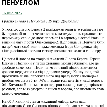
ПЕНУЕЛОМ
16 Лис 2025
Граємо внічию з Пенуелом у 19 турі Другої ліги
У гості до Лівого-Берега-2 приїжджав один із аутсайдерів і це
був чудовий шанс зачепитися за максимум очок, продовжити
переможну серію до двох перемог і в гарному настрої їхати на
виїзний матч проти Олександрії-2. Щоправда і в Пенуела були
на цей матч свої плани, адже команда Ігоря Солоденка під
кінець осінньої частини сезону починає знаходити свою гру.
Це вона й довела на стадіоні Академії Лівого Берега. Гереш,
Шакун і Пасічний у перші хвилини могли забивати, але це
зробили саме гості. Пилипенко з позиції лівого захисника
довгою передачею на хід відправив уперед Каплунова, той
протягнув м’яча, переклав його під праву ногу і зненацька
пробив метрів з 35-ти. М’яч парашутом залетів у наші ворота.
0:1. Команда Нівінського до перерви мала ще нагоди зрівняти
рахунок, але м’яч уперто не йшов у ворота, або впевнено грав
кіпер суперника.
На 60-й хвилині стався жахливий епізод, коли наш
півзахисник Єгор Сизонюк пішов у відбирання м’яча в центрі