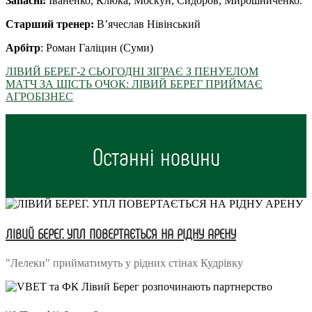
Запасні:
Іваненко, Клюка, Москун, Сидоров, Мирошниченко.
Старший тренер:
В’ячеслав Нівінський
Арбітр
: Роман Галіцин (Суми)
ЛІВИЙ БЕРЕГ-2 СЬОГОДНІ ЗІГРАЄ З ПЕНУЕЛОМ
МАТЧ ЗА ШІСТЬ ОЧОК: ЛІВИЙ БЕРЕГ ПРИЙМАЄ
АГРОБІЗНЕС
Останні новини
ЛІВИЙ БЕРЕГ. УПЛ ПОВЕРТАЄТЬСЯ НА РІДНУ АРЕНУ
"Лелеки" прийматимуть у рідних стінах Кудрівку