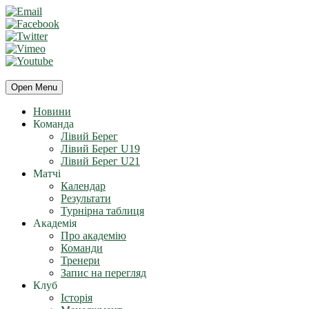
Open Menu
Новини
Команда
Лівий Берег
Лівий Берег U19
Лівий Берег U21
Матчі
Календар
Результати
Турнірна таблиця
Академія
Про академію
Команди
Тренери
Запис на перегляд
Клуб
Історія