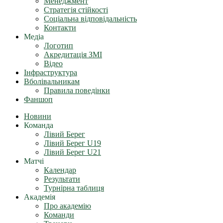
Менеджмент
Стратегія стійкості
Соціальна відповідальність
Контакти
Медіа
Логотип
Акредитація ЗМІ
Відео
Інфраструктура
Вболівальникам
Правила поведінки
Фаншоп
Новини
Команда
Лівий Берег
Лівий Берег U19
Лівий Берег U21
Матчі
Календар
Результати
Турнірна таблиця
Академія
Про академію
Команди