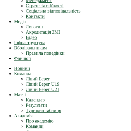
Менеджмент
Стратегія стійкості
Соціальна відповідальність
Контакти
Медіа
Логотип
Акредитація ЗМІ
Відео
Інфраструктура
Вболівальникам
Правила поведінки
Фаншоп
Новини
Команда
Лівий Берег
Лівий Берег U19
Лівий Берег U21
Матчі
Календар
Результати
Турнірна таблиця
Академія
Про академію
Команди