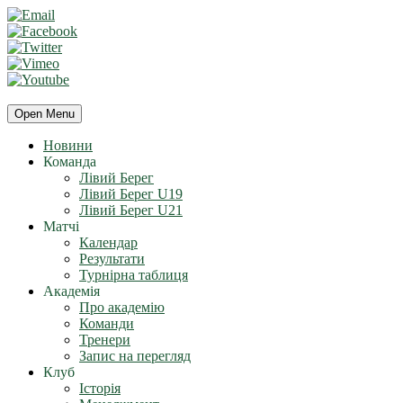
Open Menu
Новини
Команда
Лівий Берег
Лівий Берег U19
Лівий Берег U21
Матчі
Календар
Результати
Турнірна таблиця
Академія
Про академію
Команди
Тренери
Запис на перегляд
Клуб
Історія