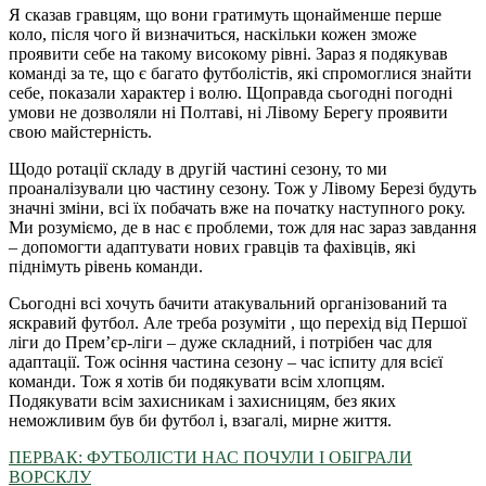
Я сказав гравцям, що вони гратимуть щонайменше перше
коло, після чого й визначиться, наскільки кожен зможе
проявити себе на такому високому рівні. Зараз я подякував
команді за те, що є багато футболістів, які спромоглися знайти
себе, показали характер і волю. Щоправда сьогодні погодні
умови не дозволяли ні Полтаві, ні Лівому Берегу проявити
свою майстерність.
Щодо ротації складу в другій частині сезону, то ми
проаналізували цю частину сезону. Тож у Лівому Березі будуть
значні зміни, всі їх побачать вже на початку наступного року.
Ми розуміємо, де в нас є проблеми, тож для нас зараз завдання
– допомогти адаптувати нових гравців та фахівців, які
піднімуть рівень команди.
Сьогодні всі хочуть бачити атакувальний організований та
яскравий футбол. Але треба розуміти , що перехід від Першої
ліги до Прем’єр-ліги – дуже складний, і потрібен час для
адаптації. Тож осіння частина сезону – час іспиту для всієї
команди. Тож я хотів би подякувати всім хлопцям.
Подякувати всім захисникам і захисницям, без яких
неможливим був би футбол і, взагалі, мирне життя.
ПЕРВАК: ФУТБОЛІСТИ НАС ПОЧУЛИ І ОБІГРАЛИ
ВОРСКЛУ