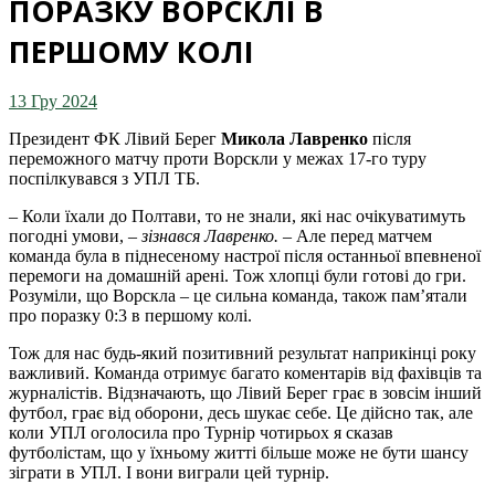
ПОРАЗКУ ВОРСКЛІ В
ПЕРШОМУ КОЛІ
13 Гру 2024
Президент ФК Лівий Берег
Микола Лавренко
після
переможного матчу проти Ворскли у межах 17-го туру
поспілкувався з УПЛ ТБ.
– Коли їхали до Полтави, то не знали, які нас очікуватимуть
погодні умови, –
зізнався Лавренко.
– Але перед матчем
команда була в піднесеному настрої після останньої впевненої
перемоги на домашній арені. Тож хлопці були готові до гри.
Розуміли, що Ворскла – це сильна команда, також пам’ятали
про поразку 0:3 в першому колі.
Тож для нас будь-який позитивний результат наприкінці року
важливий. Команда отримує багато коментарів від фахівців та
журналістів. Відзначають, що Лівий Берег грає в зовсім інший
футбол, грає від оборони, десь шукає себе. Це дійсно так, але
коли УПЛ оголосила про Турнір чотирьох я сказав
футболістам, що у їхньому житті більше може не бути шансу
зіграти в УПЛ. І вони виграли цей турнір.