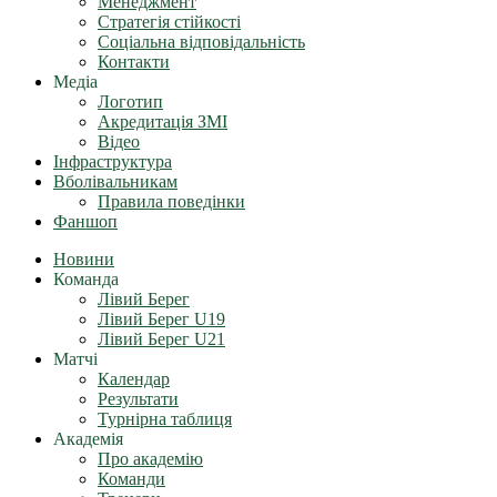
Менеджмент
Стратегія стійкості
Соціальна відповідальність
Контакти
Медіа
Логотип
Акредитація ЗМІ
Відео
Інфраструктура
Вболівальникам
Правила поведінки
Фаншоп
Новини
Команда
Лівий Берег
Лівий Берег U19
Лівий Берег U21
Матчі
Календар
Результати
Турнірна таблиця
Академія
Про академію
Команди