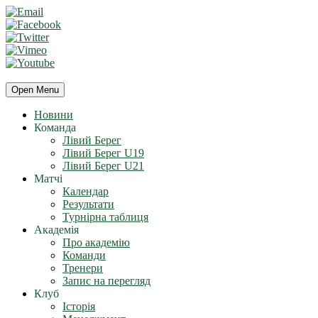
Open Menu
Новини
Команда
Лівий Берег
Лівий Берег U19
Лівий Берег U21
Матчі
Календар
Результати
Турнірна таблиця
Академія
Про академію
Команди
Тренери
Запис на перегляд
Клуб
Історія