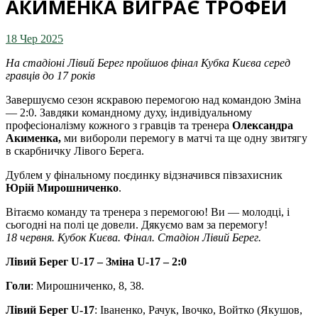
АКИМЕНКА ВИГРАЄ ТРОФЕЙ
18 Чер 2025
На стадіоні Лівий Берег пройшов фінал Кубка Києва серед
гравців до 17 років
Завершуємо сезон яскравою перемогою над командою Зміна
— 2:0. Завдяки командному духу, індивідуальному
професіоналізму кожного з гравців та тренера
Олександра
Акименка,
ми вибороли перемогу в матчі та ще одну звитягу
в скарбничку Лівого Берега.
Дублем у фінальному поєдинку відзначився півзахисник
Юрій Мирошниченко
.
Вітаємо команду та тренера з перемогою! Ви — молодці, і
сьогодні на полі це довели. Дякуємо вам за перемогу!
18 червня. Кубок Києва. Фінал. Стадіон Лівий Берег.
Лівий Берег U-17 – Зміна U-17 – 2
:0
Голи
: Мирошниченко, 8, 38.
Лівий Берег U-17
: Іваненко, Рачук, Івочко, Войтко (Якушов,