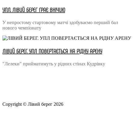
УПЛ. ЛІВИЙ БЕРЕГ ГРАЄ ВНІЧИЮ
У непростому стартовому матчі здобуваємо перший бал
нового чемпіонату
ЛІВИЙ БЕРЕГ. УПЛ ПОВЕРТАЄТЬСЯ НА РІДНУ АРЕНУ
"Лелеки" прийматимуть у рідних стінах Кудрівку
Copyright © Лівий берег 2026
Адреса: 08340, Київська область, Бориспільський район,
територіальна громада Золочівська, урочище «Млиново», вул.
Олександрівська, буд 24-А