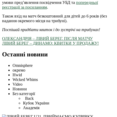
умови пред’явлення посвідчення УБД та
попередньої
реєстрації за посиланням
.
Також вхід на матч безкоштовний для дітей до 6 років (без
надання окремого місця на трибуні).
Поспішай придбати квиток і до зустрічі на трибунах!
ОЛЕКСАНДРІЯ – ЛІВИЙ БЕРЕГ. ПІСЛЯ МАТЧУ
ЛІВИЙ БЕРЕГ – ДИНАМО: КВИТКИ У ПРОДАЖУ!
Останні новини
Omnisphere
окремо
Hwid
Wicked Whims
Video
Новини
Без категорії
Back
Кубок України
Академія