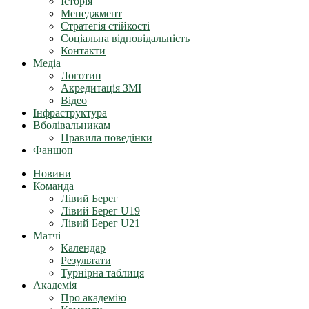
Історія
Менеджмент
Стратегія стійкості
Соціальна відповідальність
Контакти
Медіа
Логотип
Акредитація ЗМІ
Відео
Інфраструктура
Вболівальникам
Правила поведінки
Фаншоп
Новини
Команда
Лівий Берег
Лівий Берег U19
Лівий Берег U21
Матчі
Календар
Результати
Турнірна таблиця
Академія
Про академію