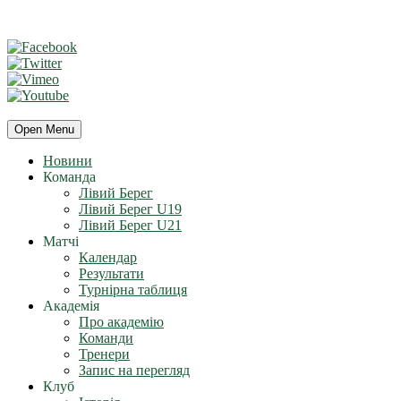
Open Menu
Новини
Команда
Лівий Берег
Лівий Берег U19
Лівий Берег U21
Матчі
Календар
Результати
Турнірна таблиця
Академія
Про академію
Команди
Тренери
Запис на перегляд
Клуб