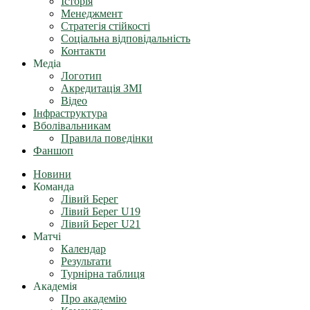
Історія
Менеджмент
Стратегія стійкості
Соціальна відповідальність
Контакти
Медіа
Логотип
Акредитація ЗМІ
Відео
Інфраструктура
Вболівальникам
Правила поведінки
Фаншоп
Новини
Команда
Лівий Берег
Лівий Берег U19
Лівий Берег U21
Матчі
Календар
Результати
Турнірна таблиця
Академія
Про академію