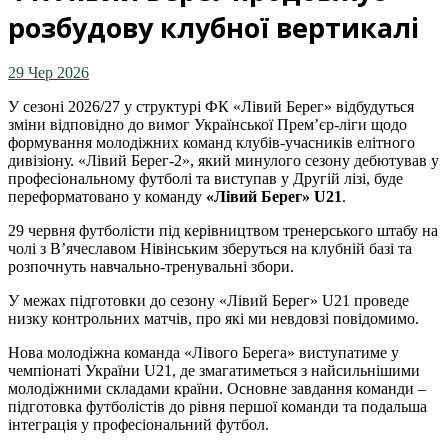
розбудову клубної вертикалі
29 Чер 2026
У сезоні 2026/27 у структурі ФК «Лівий Берег» відбудуться
зміни відповідно до вимог Української Прем’єр-ліги щодо
формування молодіжних команд клубів-учасників елітного
дивізіону. «Лівий Берег-2», який минулого сезону дебютував у
професіональному футболі та виступав у Другій лізі, буде
переформатовано у команду
«Лівий Берег» U21
.
29 червня футболісти під керівництвом тренерського штабу на
чолі з В’ячеславом Нівінським зберуться на клубній базі та
розпочнуть навчально-тренувальні збори.
У межах підготовки до сезону «Лівий Берег» U21 проведе
низку контрольних матчів, про які ми невдовзі повідомимо.
Нова молодіжна команда «Лівого Берега» виступатиме у
чемпіонаті України U21, де змагатиметься з найсильнішими
молодіжними складами країни. Основне завдання команди –
підготовка футболістів до рівня першої команди та подальша
інтеграція у професіональний футбол.