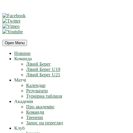
Open Menu
Новини
Команда
Лівий Берег
Лівий Берег U19
Лівий Берег U21
Матчі
Календар
Результати
Турнірна таблиця
Академія
Про академію
Команди
Тренери
Запис на перегляд
Клуб