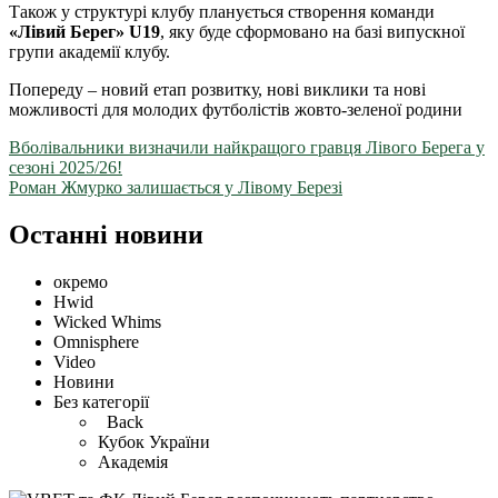
Також у структурі клубу планується створення команди
«Лівий Берег» U19
, яку буде сформовано на базі випускної
групи академії клубу.
Попереду – новий етап розвитку, нові виклики та нові
можливості для молодих футболістів жовто-зеленої родини
Вболівальники визначили найкращого гравця Лівого Берега у
сезоні 2025/26!
Роман Жмурко залишається у Лівому Березі
Останні новини
окремо
Hwid
Wicked Whims
Omnisphere
Video
Новини
Без категорії
Back
Кубок України
Академія