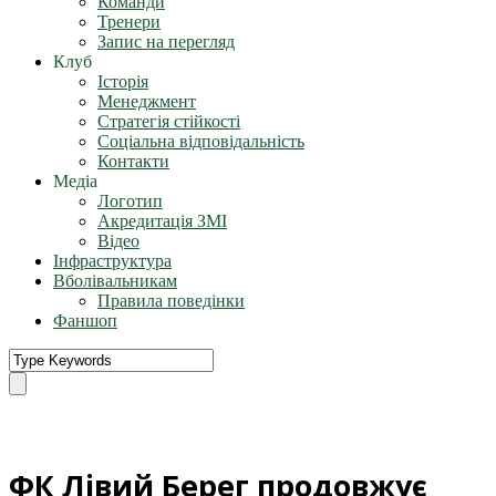
Команди
Тренери
Запис на перегляд
Клуб
Історія
Менеджмент
Стратегія стійкості
Соціальна відповідальність
Контакти
Медіа
Логотип
Акредитація ЗМІ
Відео
Інфраструктура
Вболівальникам
Правила поведінки
Фаншоп
ФК Лівий Берег продовжує