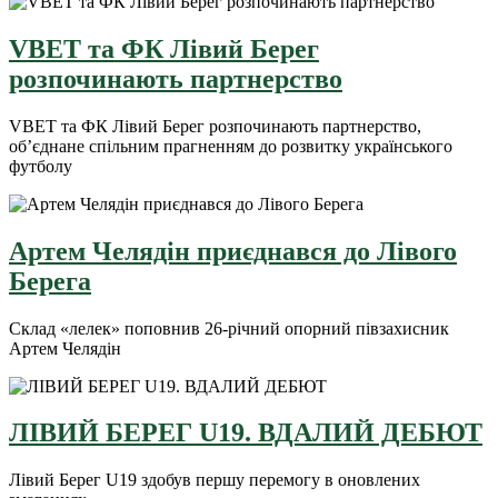
VBET та ФК Лівий Берег
розпочинають партнерство
VBET та ФК Лівий Берег розпочинають партнерство,
об’єднане спільним прагненням до розвитку українського
футболу
Артем Челядін приєднався до Лівого
Берега
Склад «лелек» поповнив 26-річний опорний півзахисник
Артем Челядін
ЛІВИЙ БЕРЕГ U19. ВДАЛИЙ ДЕБЮТ
Лівий Берег U19 здобув першу перемогу в оновлених