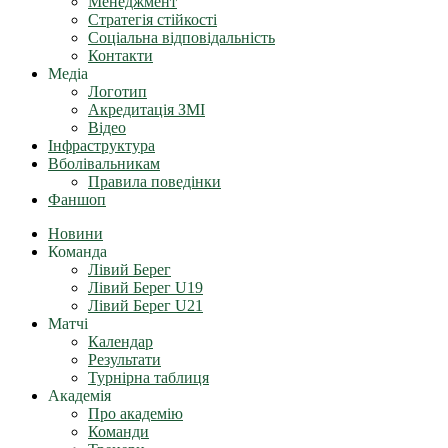
Менеджмент
Стратегія стійкості
Соціальна відповідальність
Контакти
Медіа
Логотип
Акредитація ЗМІ
Відео
Інфраструктура
Вболівальникам
Правила поведінки
Фаншоп
Новини
Команда
Лівий Берег
Лівий Берег U19
Лівий Берег U21
Матчі
Календар
Результати
Турнірна таблиця
Академія
Про академію
Команди