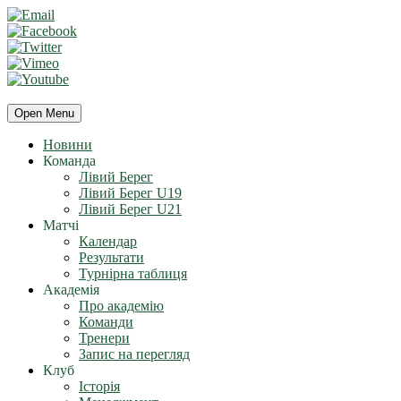
Open Menu
Новини
Команда
Лівий Берег
Лівий Берег U19
Лівий Берег U21
Матчі
Календар
Результати
Турнірна таблиця
Академія
Про академію
Команди
Тренери
Запис на перегляд
Клуб
Історія