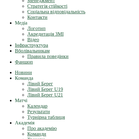
Менеджмент
Стратегія стійкості
Соціальна відповідальність
Контакти
Медіа
Логотип
Акредитація ЗМІ
Відео
Інфраструктура
Вболівальникам
Правила поведінки
Фаншоп
Новини
Команда
Лівий Берег
Лівий Берег U19
Лівий Берег U21
Матчі
Календар
Результати
Турнірна таблиця
Академія
Про академію
Команди