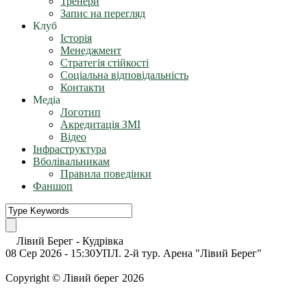
Тренери
Запис на перегляд
Клуб
Історія
Менеджмент
Стратегія стійкості
Соціальна відповідальність
Контакти
Медіа
Логотип
Акредитація ЗМІ
Відео
Інфраструктура
Вболівальникам
Правила поведінки
Фаншоп
Лівий Берег
-
Кудрівка
08 Сер 2026 - 15:30
УПЛ. 2-й тур. Арена "Лівий Берег"
Copyright © Лівий берег 2026
Адреса: 08340, Київська область, Бориспільський район, терит