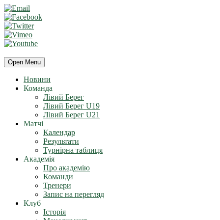
Open Menu
Новини
Команда
Лівий Берег
Лівий Берег U19
Лівий Берег U21
Матчі
Календар
Результати
Турнірна таблиця
Академія
Про академію
Команди
Тренери
Запис на перегляд
Клуб
Історія