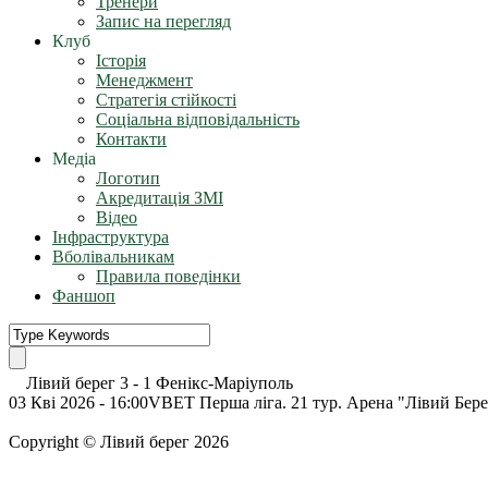
Тренери
Запис на перегляд
Клуб
Історія
Менеджмент
Стратегія стійкості
Соціальна відповідальність
Контакти
Медіа
Логотип
Акредитація ЗМІ
Відео
Інфраструктура
Вболівальникам
Правила поведінки
Фаншоп
Лівий берег
3
-
1
Фенікс-Маріуполь
03 Кві 2026 - 16:00
VBET Перша ліга. 21 тур. Арена "Лівий Бере
Copyright © Лівий берег 2026
Адреса: 08340, Київська область, Бориспільський район, терит