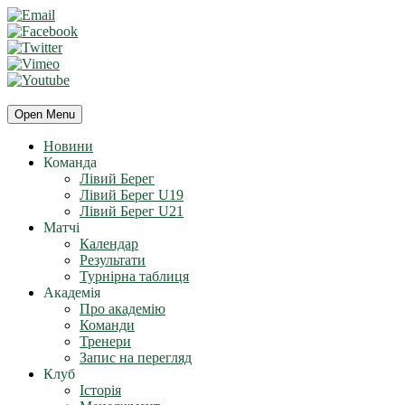
Open Menu
Новини
Команда
Лівий Берег
Лівий Берег U19
Лівий Берег U21
Матчі
Календар
Результати
Турнірна таблиця
Академія
Про академію
Команди
Тренери
Запис на перегляд
Клуб
Історія