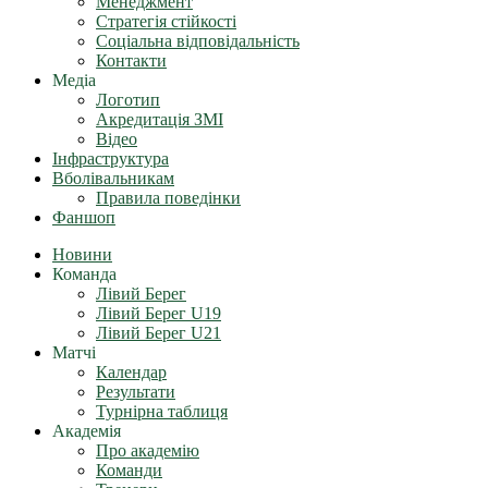
Менеджмент
Стратегія стійкості
Соціальна відповідальність
Контакти
Медіа
Логотип
Акредитація ЗМІ
Відео
Інфраструктура
Вболівальникам
Правила поведінки
Фаншоп
Новини
Команда
Лівий Берег
Лівий Берег U19
Лівий Берег U21
Матчі
Календар
Результати
Турнірна таблиця
Академія
Про академію
Команди