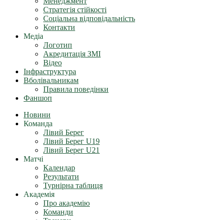
Менеджмент
Стратегія стійкості
Соціальна відповідальність
Контакти
Медіа
Логотип
Акредитація ЗМІ
Відео
Інфраструктура
Вболівальникам
Правила поведінки
Фаншоп
Новини
Команда
Лівий Берег
Лівий Берег U19
Лівий Берег U21
Матчі
Календар
Результати
Турнірна таблиця
Академія
Про академію
Команди