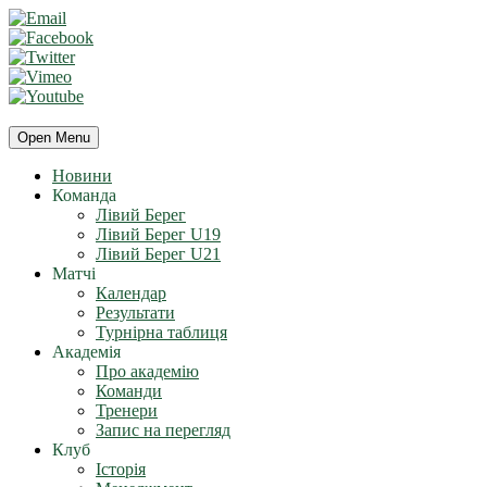
Open Menu
Новини
Команда
Лівий Берег
Лівий Берег U19
Лівий Берег U21
Матчі
Календар
Результати
Турнірна таблиця
Академія
Про академію
Команди
Тренери
Запис на перегляд
Клуб
Історія