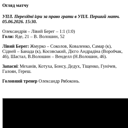
Огляд матчу
УПЛ. Перехідні ігри за право грати в УПЛ. Перший матч.
05.06.2026. 15:30.
Олександрія – Лівий Берег – 1:1 (1:0)
Голи:
Яде, 21 – В. Волошин, 52
Лівий Берег:
Жмурко – Соколов, Коваленко, Самар (к),
Сідней – Банада (к), Косовський, Дієго Андрадіна (Воробчак,
46), Шастал, В.Волошин – Венделл (Н.Волошин, 46).
Запасні
: Механів, Котуха, Бонсу, Дедух, Тіщенко, Гунічев,
Галоян, Гереш.
Головний тренер
Олександр Рябоконь.