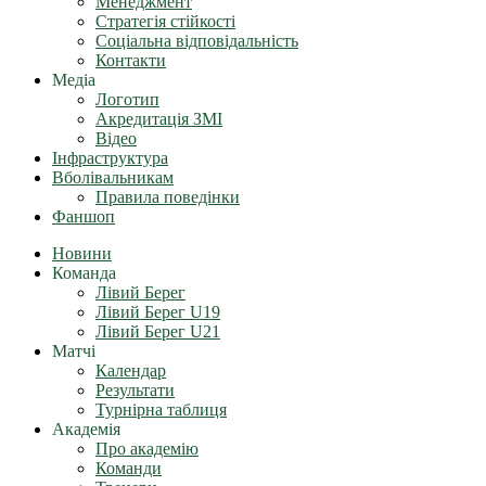
Менеджмент
Стратегія стійкості
Соціальна відповідальність
Контакти
Медіа
Логотип
Акредитація ЗМІ
Відео
Інфраструктура
Вболівальникам
Правила поведінки
Фаншоп
Новини
Команда
Лівий Берег
Лівий Берег U19
Лівий Берег U21
Матчі
Календар
Результати
Турнірна таблиця
Академія
Про академію
Команди