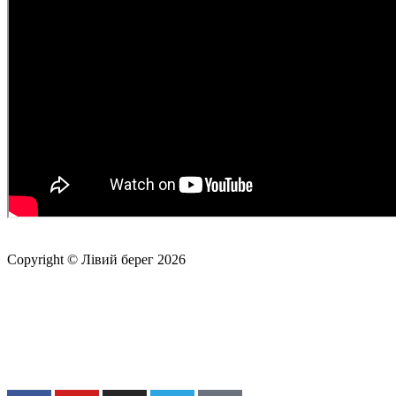
Copyright © Лівий берег 2026
Адреса: 08340, Київська область, Бориспільський район,
територіальна громада Золочівська, урочище «Млиново», вул.
Олександрівська, буд 24-А
Телефон
: +38 (044) 364
77
32
E-mail:
office@fclb.com.ua