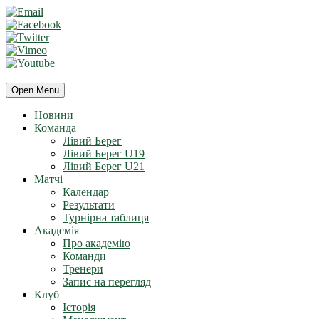
Open Menu
Новини
Команда
Лівий Берег
Лівий Берег U19
Лівий Берег U21
Матчі
Календар
Результати
Турнірна таблиця
Академія
Про академію
Команди
Тренери
Запис на перегляд
Клуб
Історія