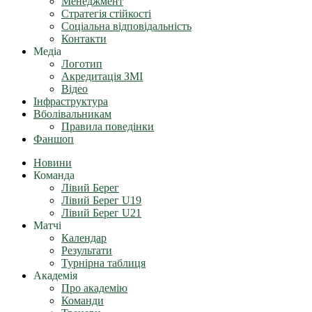
Менеджмент
Стратегія стійкості
Соціальна відповідальність
Контакти
Медіа
Логотип
Акредитація ЗМІ
Відео
Інфраструктура
Вболівальникам
Правила поведінки
Фаншоп
Новини
Команда
Лівий Берег
Лівий Берег U19
Лівий Берег U21
Матчі
Календар
Результати
Турнірна таблиця
Академія
Про академію
Команди