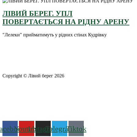
ЛІВИЙ БЕРЕГ. УПЛ
ПОВЕРТАЄТЬСЯ НА РІДНУ АРЕНУ
"Лелеки" прийматимуть у рідних стінах Кудрівку
Copyright © Лівий берег 2026
Адреса: 08340, Київська область, Бориспільський район,
територіальна громада Золочівська, урочище «Млиново», вул.
Олександрівська, буд 24-А
Телефон
: +38 (044) 364
77
32
E-mail:
office@fclb.com.ua
acebook
Youtube
Instagram
Telegram
Tiktok