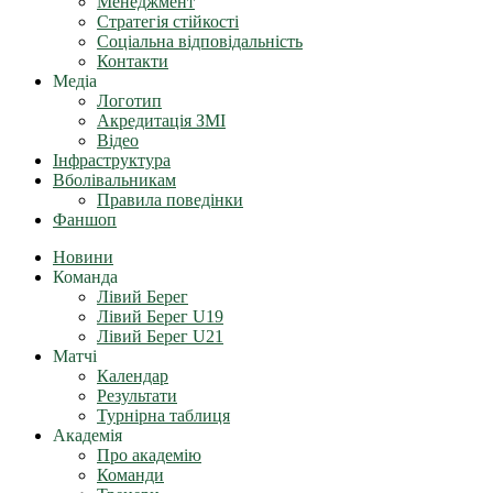
Менеджмент
Стратегія стійкості
Соціальна відповідальність
Контакти
Медіа
Логотип
Акредитація ЗМІ
Відео
Інфраструктура
Вболівальникам
Правила поведінки
Фаншоп
Новини
Команда
Лівий Берег
Лівий Берег U19
Лівий Берег U21
Матчі
Календар
Результати
Турнірна таблиця
Академія
Про академію
Команди