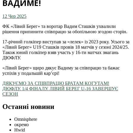
ВАДИМЕ!
12 Чер 2025
ФК «Лівий Берег» та воротар Вадим Сташків ухвалили
рішення припинити співпрацю за обопільною згодою сторін.
17-річний голкіпер виступав за «лелек» із 2023 року. Усього за
«Лівий Берег» U19 Сташків провів 18 матчів у сезоні 2024/25.
Також юний голкіпер взяв участь у 16-ти матчах змагань
ДЮФЛУ.
«Лівий Берег» щиро дякує Вадиму за співпрацю та бажає
успіхів у подальшій кар’єрі!
ДЯКУЄМО ЗА СПІВПРАЦЮ БРАТАМ КОГУТАМ!
ДЮФЛУ. 1/4 ФІНАЛУ. ЛІВИЙ БЕРЕГ U-16 ЗАВЕРШУЄ
СЕЗОН
Останні новини
Omnisphere
окремо
Hwid