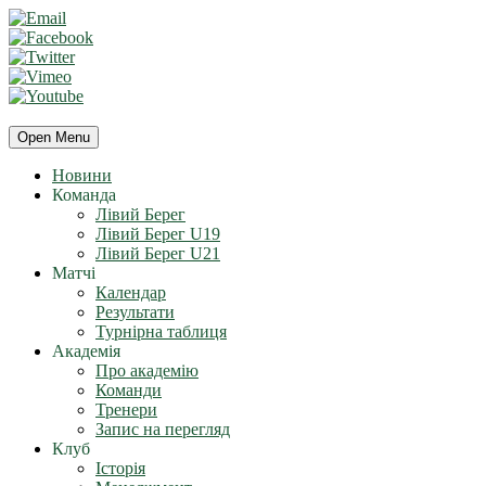
Open Menu
Новини
Команда
Лівий Берег
Лівий Берег U19
Лівий Берег U21
Матчі
Календар
Результати
Турнірна таблиця
Академія
Про академію
Команди
Тренери
Запис на перегляд
Клуб
Історія