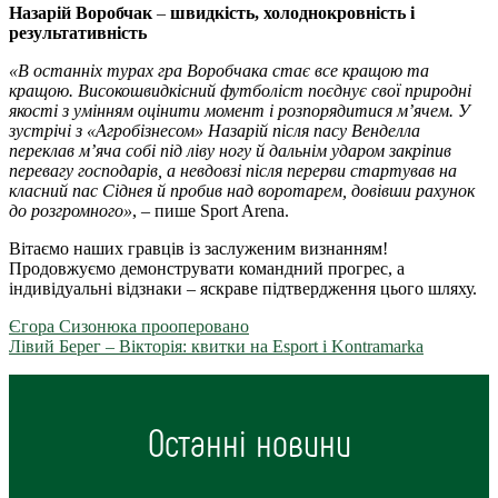
Назарій Воробчак
–
швидкість, холоднокровність і
результативність
«В останніх турах гра Воробчака стає все кращою та
кращою. Високошвидкісний футболіст поєднує свої природні
якості з умінням оцінити момент і розпорядитися м’ячем. У
зустрічі з «Агробізнесом» Назарій після пасу Венделла
переклав м’яча собі під ліву ногу й дальнім ударом закріпив
перевагу господарів, а невдовзі після перерви стартував на
класний пас Сіднея й пробив над воротарем, довівши рахунок
до розгромного»
, – пише Sport Arena.
Вітаємо наших гравців із заслуженим визнанням!
Продовжуємо демонструвати командний прогрес, а
індивідуальні відзнаки – яскраве підтвердження цього шляху.
Єгора Сизонюка прооперовано
Лівий Берег – Вікторія: квитки на Esport i Kontramarka
Останні новини