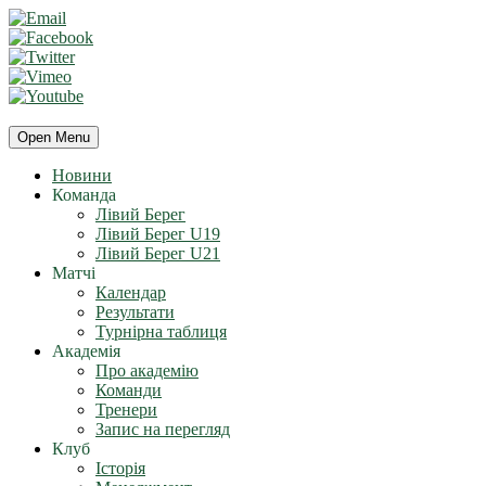
Open Menu
Новини
Команда
Лівий Берег
Лівий Берег U19
Лівий Берег U21
Матчі
Календар
Результати
Турнірна таблиця
Академія
Про академію
Команди
Тренери
Запис на перегляд
Клуб
Історія