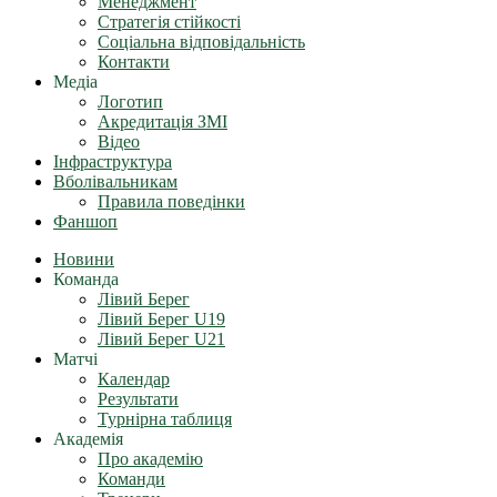
Менеджмент
Стратегія стійкості
Соціальна відповідальність
Контакти
Медіа
Логотип
Акредитація ЗМІ
Відео
Інфраструктура
Вболівальникам
Правила поведінки
Фаншоп
Новини
Команда
Лівий Берег
Лівий Берег U19
Лівий Берег U21
Матчі
Календар
Результати
Турнірна таблиця
Академія
Про академію
Команди