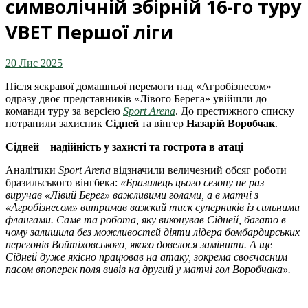
символічній збірній 16-го туру
VBET Першої ліги
20 Лис 2025
Після яскравої домашньої перемоги над «Агробізнесом»
одразу двоє представників «Лівого Берега» увійшли до
команди туру за версією
Sport Arena
. До престижного списку
потрапили захисник
Сідней
та вінгер
Назарій Воробчак
.
Сідней
–
надійність у захисті та гострота в атаці
Аналітики
Sport Arena
відзначили величезний обсяг роботи
бразильського вінгбека:
«Бразилець цього сезону не раз
виручав «Лівий Берег» важливими голами, а в матчі з
«Агробізнесом» витримав важкий тиск суперників із сильними
флангами. Саме та робота, яку виконував Сідней, багато в
чому залишила без можливостей діяти лідера бомбардирських
перегонів Войтіховського, якого довелося замінити. А ще
Сідней дуже якісно працював на атаку, зокрема своєчасним
пасом впоперек поля вивів на другий у матчі гол Воробчака».