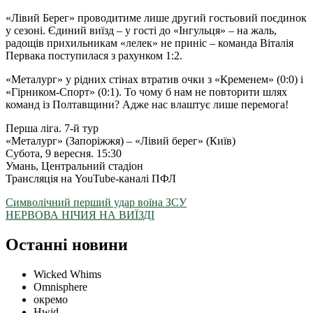
«Лівий Берег» проводитиме лише другий гостьовий поєдинок
у сезоні. Єдиний виїзд – у гості до «Інгульця» – на жаль,
радощів прихильникам «лелек» не приніс – команда Віталія
Первака поступилася з рахунком 1:2.
«Металург» у рідних стінах втратив очки з «Кременем» (0:0) і
«Гірником-Спорт» (0:1). То чому б нам не повторити шлях
команд із Полтавщини? Адже нас влаштує лише перемога!
Перша ліга. 7-й тур
«Металург» (Запоріжжя) – «Лівий берег» (Київ)
Субота, 9 вересня. 15:30
Умань, Центральний стадіон
Трансляція на YouTube-каналі ПФЛ
Символічний перший удар воїна ЗСУ
НЕРВОВА НІЧИЯ НА ВИЇЗДІ
Останні новини
Wicked Whims
Omnisphere
окремо
Hwid