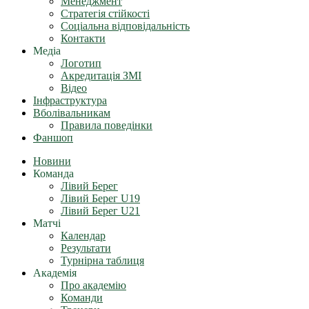
Менеджмент
Стратегія стійкості
Соціальна відповідальність
Контакти
Медіа
Логотип
Акредитація ЗМІ
Відео
Інфраструктура
Вболівальникам
Правила поведінки
Фаншоп
Новини
Команда
Лівий Берег
Лівий Берег U19
Лівий Берег U21
Матчі
Календар
Результати
Турнірна таблиця
Академія
Про академію
Команди