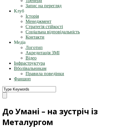
Тренери
Запис на перегляд
Клуб
Історія
Менеджмент
Стратегія стійкості
Соціальна відповідальність
Контакти
Медіа
Логотип
Акредитація ЗМІ
Відео
Інфраструктура
Вболівальникам
Правила поведінки
Фаншоп
До Умані – на зустріч із
Металургом