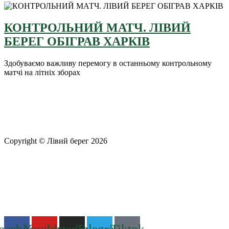
КОНТРОЛЬНИЙ МАТЧ. ЛІВИЙ
БЕРЕГ ОБІГРАВ ХАРКІВ
Здобуваємо важливу перемогу в останньому контрольному
матчі на літніх зборах
Copyright © Лівий берег 2026
Адреса: 08340, Київська область, Бориспільський район,
територіальна громада Золочівська, урочище «Млиново», вул.
Олександрівська, буд 24-А
Телефон
: +38 (044) 364
77
32
E-mail:
office@fclb.com.ua
acebook
Youtube
Instagram
Telegram
Tiktok