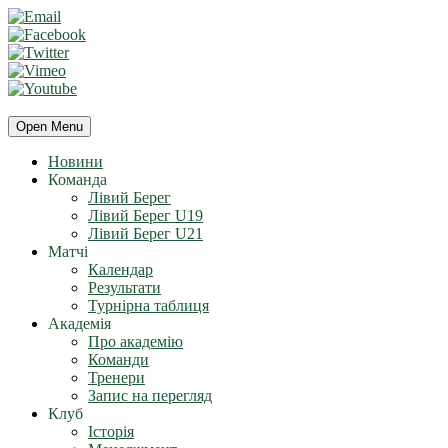
Open Menu
Новини
Команда
Лівий Берег
Лівий Берег U19
Лівий Берег U21
Матчі
Календар
Результати
Турнірна таблиця
Академія
Про академію
Команди
Тренери
Запис на перегляд
Клуб
Історія