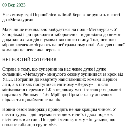
09 Вер 2023
У сьомому турі Першої ліги «Лівий Берег» вирушить в гості
до «Металурга».
Матч лише номінально відбудеться на полі «Металурга». У
Запоріжжі ігри проводити заборонено – відповідно до вимог
додаткових заходів в умовах воєнного стану. Тож, певною
мірою «лелеки» зіграють на нейтральному полі. Але для нашої
команди це невелика перевага.
НЕПРОСТИЙ СУПЕРНИК
Справа в тому, що суперник на нас чекає дуже і дуже
складний. «Металург» минулого сезону зупинився за крок від
УПЛ. Потрапив до квартету найсильніших команд Першої
ліги, а в стиках поступився елітному «Вересу» – після
мінімальної перемоги 1:0 в першому матчі зазнав розгромної
поразки у Рівному – 1:6. Мрії про Прем’єр-лігу довелося
відкласти щонайменше на рік.
Новий сезон запоріжці проводять не найкращим чином. У
шести турах – дві перемоги за двох нічиїх і двох поразок –
вісім очок в активі. Це вдвічі менше, ніж у «Інгульця», що
очолює таблицю групи «Б».