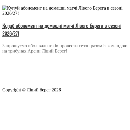
Купуй абонемент на домашні матчі Лівого Берега в сезоні
2026/27!
Запрошуємо вболівальників провести сезон разом із командою
на трибунах Арени Лівий Берег!
Copyright © Лівий берег 2026
Адреса: 08340, Київська область, Бориспільський район,
територіальна громада Золочівська, урочище «Млиново», вул.
Олександрівська, буд 24-А
Телефон
: +38 (044) 364
77
32
E-mail:
office@fclb.com.ua