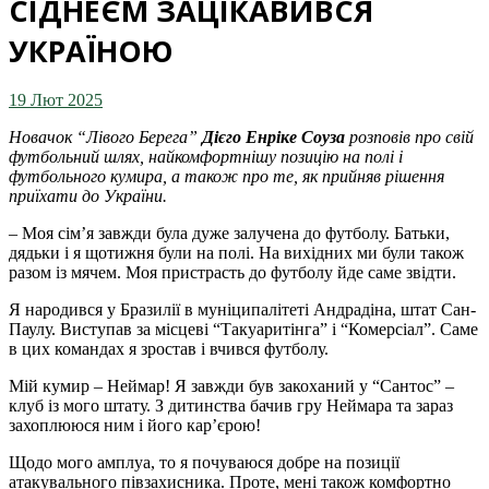
СІДНЕЄМ ЗАЦІКАВИВСЯ
УКРАЇНОЮ
19 Лют 2025
Новачок “Лівого Берега”
Дієго Енріке Соуза
розповів про свій
футбольний шлях, найкомфортнішу позицію на полі і
футбольного кумира, а також про те, як прийняв рішення
приїхати до України.
– Моя сім’я завжди була дуже залучена до футболу. Батьки,
дядьки і я щотижня були на полі. На вихідних ми були також
разом із мячем. Моя пристрасть до футболу йде саме звідти.
Я народився у Бразилії в муніципалітеті Андрадіна, штат Сан-
Паулу. Виступав за місцеві “Такуаритінга” і “Комерсіал”. Саме
в цих командах я зростав і вчився футболу.
Мій кумир – Неймар! Я завжди був закоханий у “Сантос” –
клуб із мого штату. З дитинства бачив гру Неймара та зараз
захоплююся ним і його кар’єрою!
Щодо мого амплуа, то я почуваюся добре на позиції
атакувального півзахисника. Проте, мені також комфортно