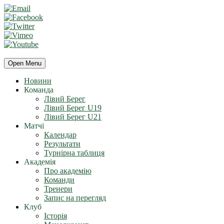
Open Menu
Новини
Команда
Лівий Берег
Лівий Берег U19
Лівий Берег U21
Матчі
Календар
Результати
Турнірна таблиця
Академія
Про академію
Команди
Тренери
Запис на перегляд
Клуб
Історія