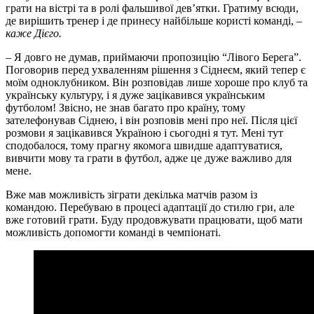
грати на вістрі та в ролі фальшивої дев’ятки. Гратиму всюди,
де вирішить тренер і де принесу найбільше користі команді, –
каже Дієго.
– Я довго не думав, приймаючи пропозицію “Лівого Берега”.
Поговорив перед ухваленням рішення з Сіднеєм, який тепер є
моїм одноклубником. Він розповідав лише хороше про клуб та
українську культуру, і я дуже зацікавився українським
футболом! Звісно, не знав багато про країну, тому
зателефонував Сіднею, і він розповів мені про неї. Після цієї
розмови я зацікавився Україною і сьогодні я тут. Мені тут
сподобалося, тому прагну якомога швидше адаптуватися,
вивчити мову та грати в футбол, адже це дуже важливо для
мене.
Вже мав можливість зіграти декілька матчів разом із
командою. Перебуваю в процесі адаптації до стилю гри, але
вже готовий грати. Буду продовжувати працювати, щоб мати
можливість допомогти команді в чемпіонаті.