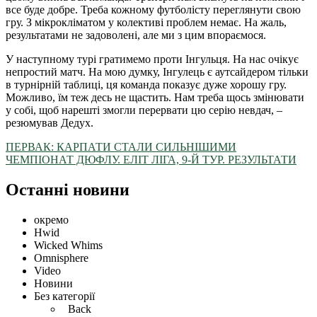
все буде добре. Треба кожному футболісту переглянути свою
гру. З мікрокліматом у колективі проблем немає. На жаль,
результатами не задоволені, але ми з цим впораємося.
У наступному турі гратимемо проти Інгульця. На нас очікує
непростий матч. На мою думку, Інгулець є аутсайдером тільки
в турнірній таблиці, ця команда показує дуже хорошу гру.
Можливо, їм теж десь не щастить. Нам треба щось змінювати
у собі, щоб нарешті змогли перервати цю серію невдач, –
резюмував Дедух.
ПЕРВАК: КАРПАТИ СТАЛИ СИЛЬНІШИМИ
ЧЕМПІОНАТ ДЮФЛУ. ЕЛІТ ЛІГА, 9-Й ТУР. РЕЗУЛЬТАТИ
Останні новини
окремо
Hwid
Wicked Whims
Omnisphere
Video
Новини
Без категорії
Back