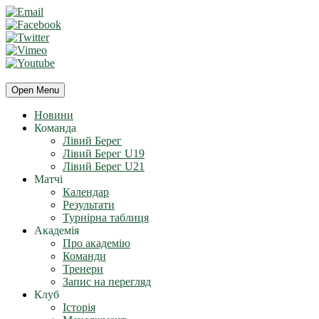
Open Menu
Новини
Команда
Лівий Берег
Лівий Берег U19
Лівий Берег U21
Матчі
Календар
Результати
Турнірна таблиця
Академія
Про академію
Команди
Тренери
Запис на перегляд
Клуб
Історія