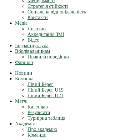
Менеджмент
Стратегія стійкості
Соціальна відповідальність
Контакти
Медіа
Логотип
Акредитація ЗМІ
Відео
Інфраструктура
Вболівальникам
Правила поведінки
Фаншоп
Новини
Команда
Лівий Берег
Лівий Берег U19
Лівий Берег U21
Матчі
Календар
Результати
Турнірна таблиця
Академія
Про академію
Команди