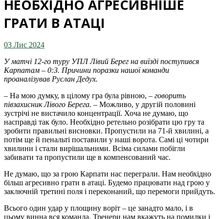
НЕОБХІДНО АГРЕСИВНІШЕ
ГРАТИ В АТАЦІ
03 Лис 2024
У матчі 12-го туру УПЛ Лівий Берег на виїзді поступився
Карпатам – 0:3. Причини поразки нашої команди
проаналізував Руслан Дедух.
– На мою думку, в цілому гра була рівною, –
говорить
півзахисник Лівого Берега.
– Можливо, у другій половині
зустрічі не вистачило концентрації. Хоча не думаю, що
насправді так було. Необхідно ретельно розібрати цю гру та
зробити правильні висновки. Пропустили на 71-й хвилині, а
потім ще й пенальті поставили у наші ворота. Самі ці чотири
хвилини і стали вирішальними. Всіма силами побігли
забивати та пропустили ще в компенсований час.
Не думаю, що за грою Карпати нас переграли. Нам необхідно
більш агресивно грати в атаці. Будемо працювати над грою у
заключній третині поля і переконаний, що перемоги прийдуть.
Всього один удар у площину воріт – це занадто мало, і в
цьому винна вся команда. Тренери нам вкажуть на помилки і