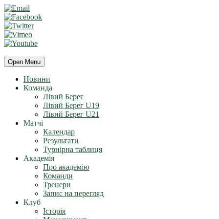
Open Menu
Новини
Команда
Лівий Берег
Лівий Берег U19
Лівий Берег U21
Матчі
Календар
Результати
Турнірна таблиця
Академія
Про академію
Команди
Тренери
Запис на перегляд
Клуб
Історія