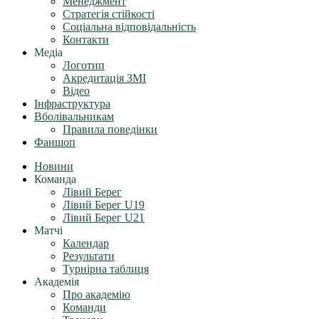
Менеджмент
Стратегія стійкості
Соціальна відповідальність
Контакти
Медіа
Логотип
Акредитація ЗМІ
Відео
Інфраструктура
Вболівальникам
Правила поведінки
Фаншоп
Новини
Команда
Лівий Берег
Лівий Берег U19
Лівий Берег U21
Матчі
Календар
Результати
Турнірна таблиця
Академія
Про академію
Команди