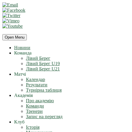
Open Menu
Новини
Команда
Лівий Берег
Лівий Берег U19
Лівий Берег U21
Матчі
Календар
Результати
Турнірна таблиця
Академія
Про академію
Команди
Тренери
Запис на перегляд
Клуб
Історія