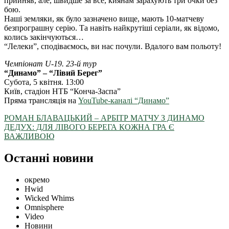
прийняв, але, швидше за все, киянам зарахують три очки без
бою.
Наші земляки, як було зазначено вище, мають 10-матчеву
безпрограшну серію. Та навіть найкрутіші серіали, як відомо,
колись закінчуються…
“Лелеки”, сподіваємось, ви нас почули. Вдалого вам польоту!
Чемпіонат U-19. 23-й тур
“Динамо” – “Лівий Берег”
Субота, 5 квітня. 13:00
Київ, стадіон НТБ “Конча-Заспа”
Пряма трансляція на
YouTube-каналі “Динамо”
РОМАН БЛАВАЦЬКИЙ – АРБІТР МАТЧУ З ДИНАМО
ДЕДУХ: ДЛЯ ЛІВОГО БЕРЕГА КОЖНА ГРА Є
ВАЖЛИВОЮ
Останні новини
окремо
Hwid
Wicked Whims
Omnisphere
Video
Новини