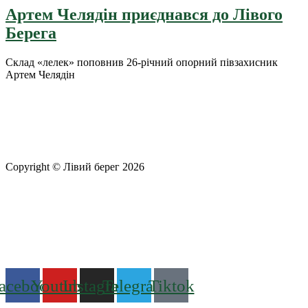
Артем Челядін приєднався до Лівого
Берега
Склад «лелек» поповнив 26-річний опорний півзахисник
Артем Челядін
Copyright © Лівий берег 2026
Адреса: 08340, Київська область, Бориспільський район,
територіальна громада Золочівська, урочище «Млиново», вул.
Олександрівська, буд 24-А
Телефон
: +38 (044) 364
77
32
E-mail:
office@fclb.com.ua
acebook
Youtube
Instagram
Telegram
Tiktok