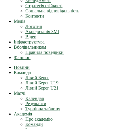
Менеджмент
Стратегія стійкості
Соціальна відповідальність
Контакти
Медіа
Логотип
Акредитація ЗМІ
Відео
Інфраструктура
Вболівальникам
Правила поведінки
Фаншоп
Новини
Команда
Лівий Берег
Лівий Берег U19
Лівий Берег U21
Матчі
Календар
Результати
Турнірна таблиця
Академія
Про академію
Команди