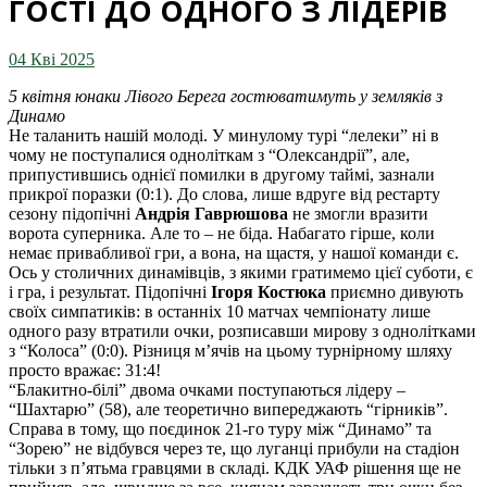
ГОСТІ ДО ОДНОГО З ЛІДЕРІВ
04 Кві 2025
5 квітня юнаки Лівого Берега гостюватимуть у земляків з
Динамо
Не таланить нашій молоді. У минулому турі “лелеки” ні в
чому не поступалися одноліткам з “Олександрії”, але,
припустившись однієї помилки в другому таймі, зазнали
прикрої поразки (0:1). До слова, лише вдруге від рестарту
сезону підопічні
Андрія Гаврюшова
не змогли вразити
ворота суперника. Але то – не біда. Набагато гірше, коли
немає привабливої гри, а вона, на щастя, у нашої команди є.
Ось у столичних динамівців, з якими гратимемо цієї суботи, є
і гра, і результат. Підопічні
Ігоря Костюка
приємно дивують
своїх симпатиків: в останніх 10 матчах чемпіонату лише
одного разу втратили очки, розписавши мирову з однолітками
з “Колоса” (0:0). Різниця м’ячів на цьому турнірному шляху
просто вражає: 31:4!
“Блакитно-білі” двома очками поступаються лідеру –
“Шахтарю” (58), але теоретично випереджають “гірників”.
Справа в тому, що поєдинок 21-го туру між “Динамо” та
“Зорею” не відбувся через те, що луганці прибули на стадіон
тільки з п’ятьма гравцями в складі. КДК УАФ рішення ще не