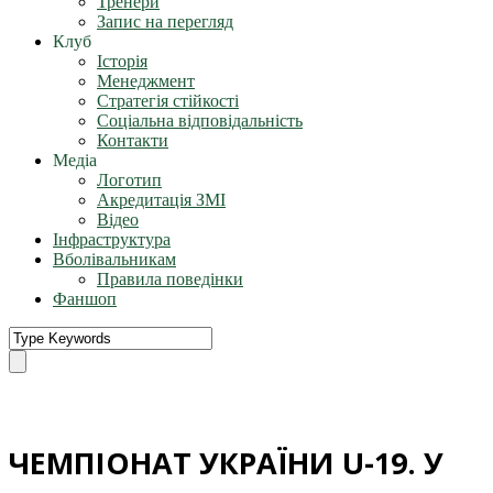
Тренери
Запис на перегляд
Клуб
Історія
Менеджмент
Стратегія стійкості
Соціальна відповідальність
Контакти
Медіа
Логотип
Акредитація ЗМІ
Відео
Інфраструктура
Вболівальникам
Правила поведінки
Фаншоп
ЧЕМПІОНАТ УКРАЇНИ U-19. У