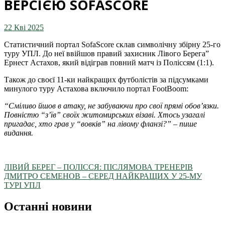
ВЕРСІЄЮ SOFASCORE
22 Кві 2025
Статистичний портал SofaScore склав символічну збірну 25-го
туру УПЛ. До неї ввійшов правий захисник Лівого Берега”
Ернест Астахов, який відіграв повний матч із Поліссям (1:1).
Також до своєї 11-ки найкращих футболістів за підсумками
минулого туру Астахова включило портал FootBoom:
“Сміливо йшов в атаку, не забуваючи про свої прямі обов’язки.
Повністю “з’їв” своїх житомирських візаві. Хтось узагалі
пригадає, хто грав у “вовків” на лівому фланзі?” – пише
видання.
ЛІВИЙ БЕРЕГ – ПОЛІССЯ: ПІСЛЯМОВА ТРЕНЕРІВ
ДМИТРО СЕМЕНОВ – СЕРЕД НАЙКРАЩИХ У 25-МУ
ТУРІ УПЛ
Останні новини