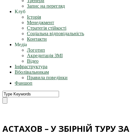
Тренери
Запис на перегляд
Клуб
Історія
Менеджмент
Стратегія стійкості
Соціальна відповідальність
Контакти
Медіа
Логотип
Акредитація ЗМІ
Відео
Інфраструктура
Вболівальникам
Правила поведінки
Фаншоп
АСТАХОВ – У ЗБІРНІЙ ТУРУ ЗА