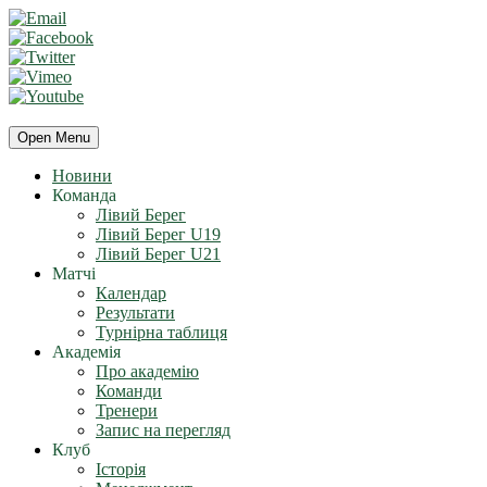
Open Menu
Новини
Команда
Лівий Берег
Лівий Берег U19
Лівий Берег U21
Матчі
Календар
Результати
Турнірна таблиця
Академія
Про академію
Команди
Тренери
Запис на перегляд
Клуб
Історія