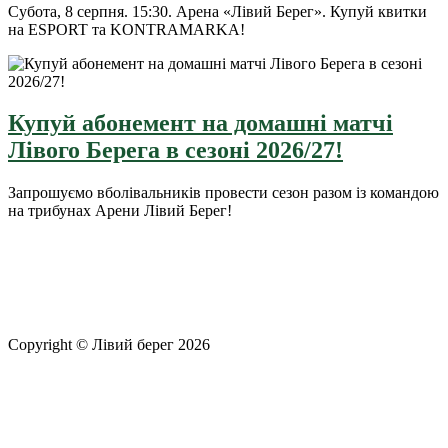
Субота, 8 серпня. 15:30. Арена «Лівий Берег». Купуй квитки
на ESPORT та KONTRAMARKA!
Купуй абонемент на домашні матчі
Лівого Берега в сезоні 2026/27!
Запрошуємо вболівальників провести сезон разом із командою
на трибунах Арени Лівий Берег!
Copyright © Лівий берег 2026
Адреса: 08340, Київська область, Бориспільський район,
територіальна громада Золочівська, урочище «Млиново», вул.
Олександрівська, буд 24-А