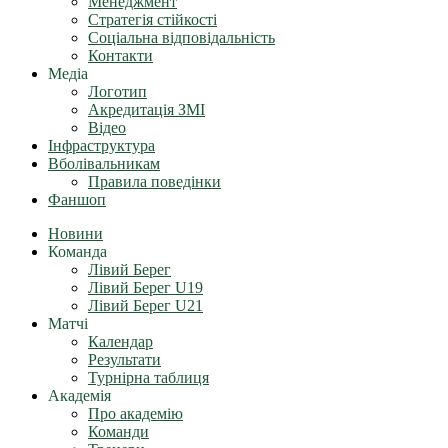
Менеджмент
Стратегія стійкості
Соціальна відповідальність
Контакти
Медіа
Логотип
Акредитація ЗМІ
Відео
Інфраструктура
Вболівальникам
Правила поведінки
Фаншоп
Новини
Команда
Лівий Берег
Лівий Берег U19
Лівий Берег U21
Матчі
Календар
Результати
Турнірна таблиця
Академія
Про академію
Команди