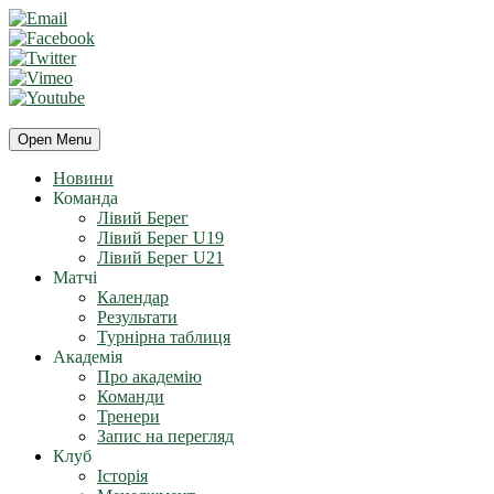
Open Menu
Новини
Команда
Лівий Берег
Лівий Берег U19
Лівий Берег U21
Матчі
Календар
Результати
Турнірна таблиця
Академія
Про академію
Команди
Тренери
Запис на перегляд
Клуб
Історія