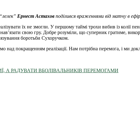
 “лелек”
Ернест Астахов
поділився враженнями від матчу в ефі
алізувати їх не змогли. У першому таймі трохи вибив із колії пе
 нав’язати свою гру. Добре розуміли, що суперник гратиме, вик
в’язування боротьби Сухоручком.
ємо над покращенням реалізації. Нам потрібна перемога, і ми до
Ї, А РАДУВАТИ ВБОЛІВАЛЬНИКІВ ПЕРЕМОГАМИ