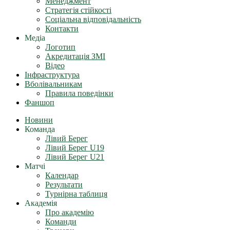
Менеджмент
Стратегія стійкості
Соціальна відповідальність
Контакти
Медіа
Логотип
Акредитація ЗМІ
Відео
Інфраструктура
Вболівальникам
Правила поведінки
Фаншоп
Новини
Команда
Лівий Берег
Лівий Берег U19
Лівий Берег U21
Матчі
Календар
Результати
Турнірна таблиця
Академія
Про академію
Команди