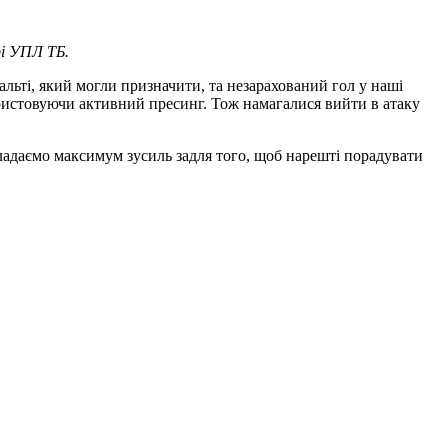
рі УПЛ ТБ.
нальті, який могли призначити, та незарахований гол у наші
ористовуючи активний пресинг. Тож намагалися вийти в атаку
кладаємо максимум зусиль задля того, щоб нарешті порадувати