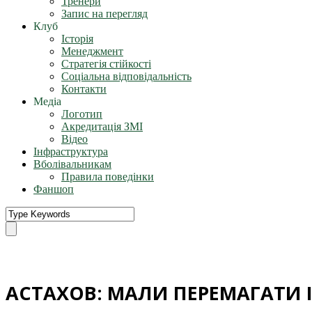
Тренери
Запис на перегляд
Клуб
Історія
Менеджмент
Стратегія стійкості
Соціальна відповідальність
Контакти
Медіа
Логотип
Акредитація ЗМІ
Відео
Інфраструктура
Вболівальникам
Правила поведінки
Фаншоп
АСТАХОВ: МАЛИ ПЕРЕМАГАТИ 