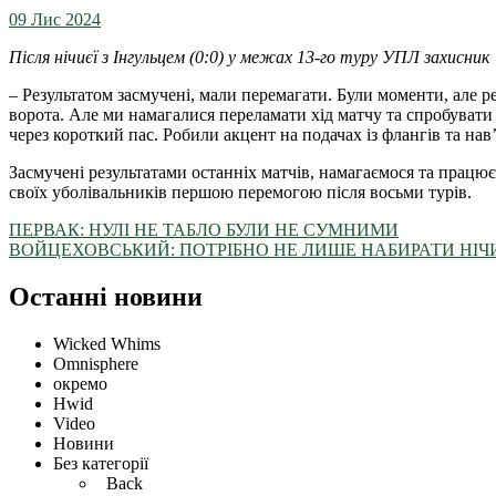
09 Лис 2024
Після нічиєї з Інгульцем (0:0) у межах 13-го туру УПЛ захисник
– Результатом засмучені, мали перемагати. Були моменти, але ре
ворота. Але ми намагалися переламати хід матчу та спробувати
через короткий пас. Робили акцент на подачах із флангів та на
Засмучені результатами останніх матчів, намагаємося та працю
своїх уболівальників першою перемогою після восьми турів.
ПЕРВАК: НУЛІ НЕ ТАБЛО БУЛИ НЕ СУМНИМИ
ВОЙЦЕХОВСЬКИЙ: ПОТРІБНО НЕ ЛИШЕ НАБИРАТИ НІЧИ
Останні новини
Wicked Whims
Omnisphere
окремо
Hwid
Video
Новини
Без категорії
Back