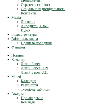
Менеджмент
Стратегія стійкості
Соціальна відповідальність
Контакти
Медіа
Логотип
Акредитація ЗМІ
Відео
Інфраструктура
Вболівальникам
Правила поведінки
Фаншоп
Новини
Команда
Лівий Берег
Лівий Берег U19
Лівий Берег U21
Матчі
Календар
Результати
Турнірна таблиця
Академія
Про академію
Команди