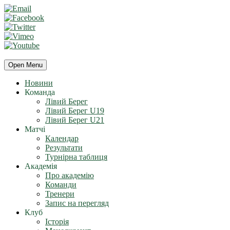
Open Menu
Новини
Команда
Лівий Берег
Лівий Берег U19
Лівий Берег U21
Матчі
Календар
Результати
Турнірна таблиця
Академія
Про академію
Команди
Тренери
Запис на перегляд
Клуб
Історія