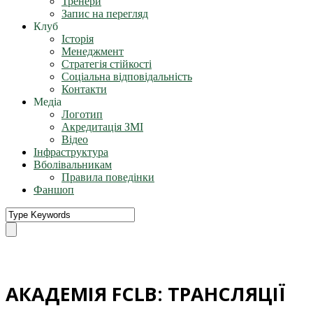
Тренери
Запис на перегляд
Клуб
Історія
Менеджмент
Стратегія стійкості
Соціальна відповідальність
Контакти
Медіа
Логотип
Акредитація ЗМІ
Відео
Інфраструктура
Вболівальникам
Правила поведінки
Фаншоп
АКАДЕМІЯ FCLB: ТРАНСЛЯЦІЇ