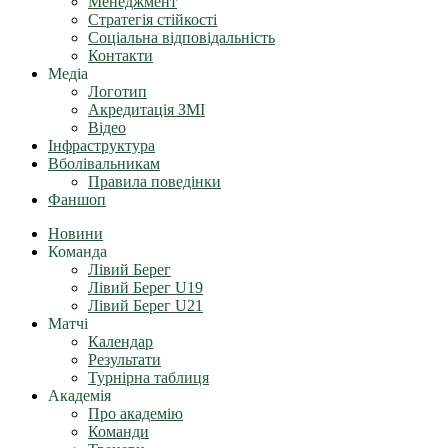
Менеджмент
Стратегія стійкості
Соціальна відповідальність
Контакти
Медіа
Логотип
Акредитація ЗМІ
Відео
Інфраструктура
Вболівальникам
Правила поведінки
Фаншоп
Новини
Команда
Лівий Берег
Лівий Берег U19
Лівий Берег U21
Матчі
Календар
Результати
Турнірна таблиця
Академія
Про академію
Команди