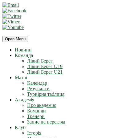
Open Menu
Новини
Команда
Лівий Берег
Лівий Берег U19
Лівий Берег U21
Матчі
Календар
Результати
Турнірна таблиця
Академія
Про академію
Команди
Тренери
Запис на перегляд
Клуб
Історія