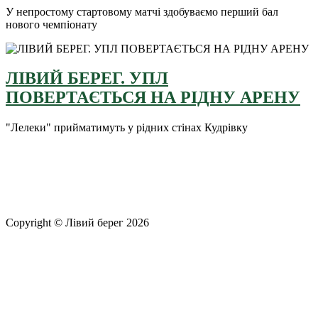
У непростому стартовому матчі здобуваємо перший бал
нового чемпіонату
ЛІВИЙ БЕРЕГ. УПЛ
ПОВЕРТАЄТЬСЯ НА РІДНУ АРЕНУ
"Лелеки" прийматимуть у рідних стінах Кудрівку
Copyright © Лівий берег 2026
Адреса: 08340, Київська область, Бориспільський район,
територіальна громада Золочівська, урочище «Млиново», вул.
Олександрівська, буд 24-А
Телефон
: +38 (044) 364
77
32
E-mail:
office@fclb.com.ua