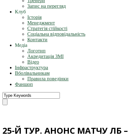
Тренери
Запис на перегляд
Клуб
Історія
Менеджмент
Стратегія стійкості
Соціальна відповідальність
Контакти
Медіа
Логотип
Акредитація ЗМІ
Відео
Інфраструктура
Вболівальникам
Правила поведінки
Фаншоп
25-Й ТУР. АНОНС МАТЧУ ЛБ –