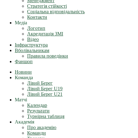
Менеджмент
Стратегія стійкості
Соціальна відповідальність
Контакти
Медіа
Логотип
Акредитація ЗМІ
Відео
Інфраструктура
Вболівальникам
Правила поведінки
Фаншоп
Новини
Команда
Лівий Берег
Лівий Берег U19
Лівий Берег U21
Матчі
Календар
Результати
Турнірна таблиця
Академія
Про академію
Команди