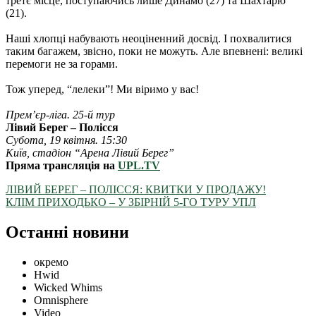
третє місце, поступаючись лише Динамо (27) та Шахтарю
(21).
Наші хлопці набувають неоціненний досвід. І похвалитися
таким багажем, звісно, поки не можуть. Але впевнені: великі
перемоги не за горами.
Тож уперед, “лелеки”! Ми віримо у вас!
Прем’єр-ліга. 25-й тур
Лівий Берег – Полісся
Субота, 19 квітня. 15:30
Київ, стадіон “Арена Лівий Берег”
Пряма трансляція на
UPL.TV
ЛІВИЙ БЕРЕГ – ПОЛІССЯ: КВИТКИ У ПРОДАЖУ!
КЛІМ ПРИХОДЬКО – У ЗБІРНІЙ 5-ГО ТУРУ УПЛ
Останні новини
окремо
Hwid
Wicked Whims
Omnisphere
Video