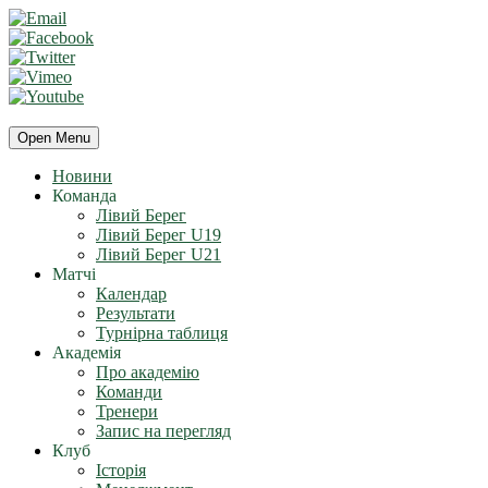
Open Menu
Новини
Команда
Лівий Берег
Лівий Берег U19
Лівий Берег U21
Матчі
Календар
Результати
Турнірна таблиця
Академія
Про академію
Команди
Тренери
Запис на перегляд
Клуб
Історія