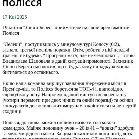
ПОЛІССЯ
17 Кві 2025
19 квітня “Лівий Берег” прийматиме на своїй арені амбітне
Полісся
“Лелеки”, поступившись у минулому турі Колосу (0:2),
зазнали третьої поспіль поразки. Втім, робити з цієї невдачі
трагедії не будемо. “Програли матч, але не чемпіонат”, – слова
Владислава Шаповала в даній ситуації промовисті. Захисник
Лівого Берега наголосив, що в будь-якому випадку команда
битиметься до останнього.
Якщо наша команда вирішує завдання збереження місця в
Прем’єр-лізі, то Полісся бореться за ТОП-4 і, відповідно,
єврокубкову зону. Напрочуд вдалий виступ після рестарту
(чотири перемоги при двох нічиїх та одній поразці) та осічки
конкурентів дозволили житомирянам закріпитися на четвертій
сходинці.
Полісся, до слова, можна сміливо назвати гостьовою
командою. Майже половину очок – 20 із 41 – “вовки” здобули
за межами рідного міста. За цим показником вони посідають