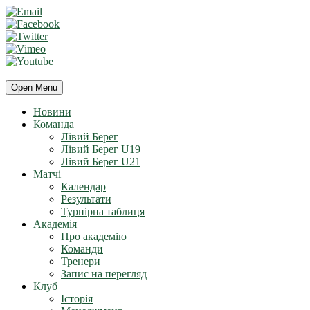
Open Menu
Новини
Команда
Лівий Берег
Лівий Берег U19
Лівий Берег U21
Матчі
Календар
Результати
Турнірна таблиця
Академія
Про академію
Команди
Тренери
Запис на перегляд
Клуб
Історія