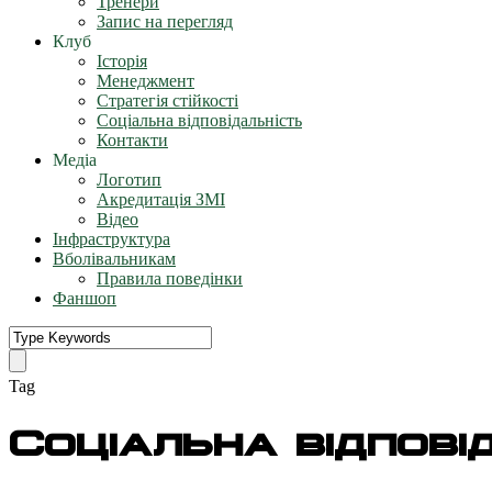
Тренери
Запис на перегляд
Клуб
Історія
Менеджмент
Стратегія стійкості
Соціальна відповідальність
Контакти
Медіа
Логотип
Акредитація ЗМІ
Відео
Інфраструктура
Вболівальникам
Правила поведінки
Фаншоп
Tag
Соціальна відпові