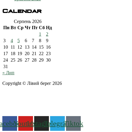
Calendar
Серпень 2026
Пн
Вт
Ср
Чт
Пт
Сб
Нд
1
2
3
4
5
6
7
8
9
10
11
12
13
14
15
16
17
18
19
20
21
22
23
24
25
26
27
28
29
30
31
« Лип
Copyright © Лівий берег 2026
Адреса: 08340, Київська область, Бориспільський район, терит
Телефон
: +38 (044) 364
77
32
E-mail:
office@fclb.com.ua
acebook
Youtube
Instagram
Telegram
Tiktok