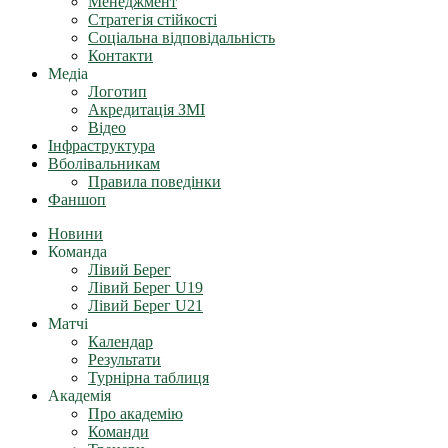
Менеджмент
Стратегія стійкості
Соціальна відповідальність
Контакти
Медіа
Логотип
Акредитація ЗМІ
Відео
Інфраструктура
Вболівальникам
Правила поведінки
Фаншоп
Новини
Команда
Лівий Берег
Лівий Берег U19
Лівий Берег U21
Матчі
Календар
Результати
Турнірна таблиця
Академія
Про академію
Команди