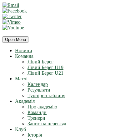
Open Menu
Новини
Команда
Лівий Берег
Лівий Берег U19
Лівий Берег U21
Матчі
Календар
Результати
Турнірна таблиця
Академія
Про академію
Команди
Тренери
Запис на перегляд
Клуб
Історія