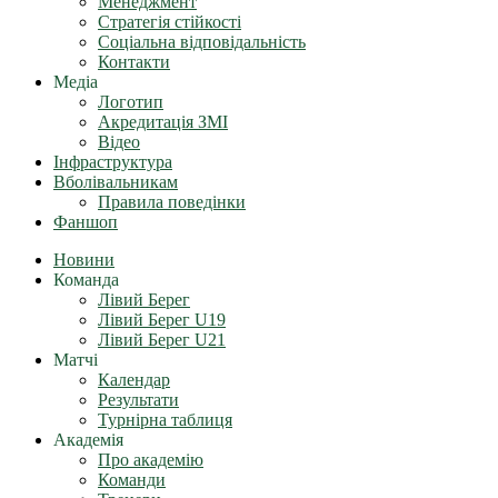
Менеджмент
Стратегія стійкості
Соціальна відповідальність
Контакти
Медіа
Логотип
Акредитація ЗМІ
Відео
Інфраструктура
Вболівальникам
Правила поведінки
Фаншоп
Новини
Команда
Лівий Берег
Лівий Берег U19
Лівий Берег U21
Матчі
Календар
Результати
Турнірна таблиця
Академія
Про академію
Команди